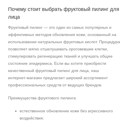
Морщины
Почему стоит выбрать фруктовый пилинг для
Фотостарение
лица
Фруктовый пилинг — это один из самых популярных и
Результат
эффективных методов обновления кожи, основанный на
Обновление клеток
использовании натуральных фруктовых кислот. Процедура
Ровный тон
позволяет мягко отшелушивать ороговевшие клетки,
стимулировать регенерацию тканей и улучшать общее
Область применения
состояние эпидермиса. Если вы хотите приобрести
качественный фруктовый пилинг для лица, наш
Лицо
интернет‑магазин предлагает широкий ассортимент
профессиональных средств от ведущих брендов.
Объём
30 мл
Преимущества фруктового пилинга:
150 мл
естественное обновление кожи без агрессивного
Ингредиенты
воздействия;