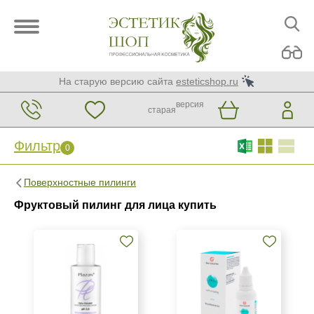
На старую версию сайта
esteticshop.ru
версия
старая
Фильтр
0
Фильтр
0
Поверхностные пилинги
Бренд
Фруктовый пилинг для лица купить
Medic Control Peel
Plazan
Страна
Россия