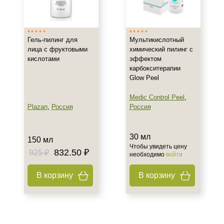
Тип товара
Гель
Гель-пилинг для
Мультикислотный
Пилинг
лица с фруктовыми
химический пилинг с
кислотами
эффектом
карбокситерапии
Тип пилинга
Glow Peel
Мультикислотный
Medic Control Peel
,
Plazan
,
Россия
Россия
Класс косметики
Профессиональная
30 мл
150 мл
Чтобы увидеть цену
832.50 ₽
925 ₽
необходимо
войти
Действие
В корзину
В корзину
Очищение
Назначение против
Гиперпигментация