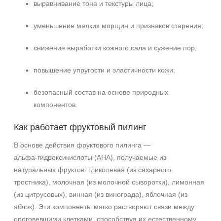
AHA-кислоты
выравнивание тона и текстуры лица;
Салициловая кислота
уменьшение мелких морщин и признаков старения;
Пол
снижение выработки кожного сала и сужение пор;
Для женщин
повышение упругости и эластичности кожи;
Процедура
безопасный состав на основе природных
Пилинг
компонентов.
Как работает фруктовый пилинг
В основе действия фруктового пилинга —
альфа‑гидроксикислоты (AHA), получаемые из
натуральных фруктов: гликолевая (из сахарного
тростника), молочная (из молочной сыворотки), лимонная
(из цитрусовых), винная (из винограда), яблочная (из
яблок). Эти компоненты мягко растворяют связи между
ороговевшими клетками, способствуя их естественному