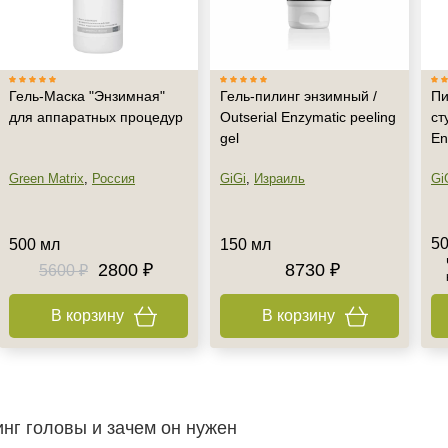
Гель-Маска "Энзимная"
Гель-пилинг энзимный /
Пи
для аппаратных процедур
Outserial Enzymatic peeling
ст
gel
En
Green Matrix
,
Россия
GiGi
,
Израиль
Gi
50
500 мл
150 мл
2800 ₽
8730 ₽
5600 ₽
В корзину
В корзину
нг головы и зачем он нужен