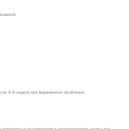
влажной.
рсом 4–6 недель при выраженных проблемах.
агрессивных консервантов и ароматизаторов, если у вас