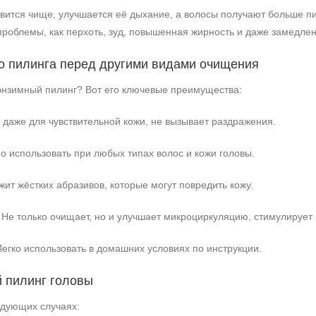
овится чище, улучшается её дыхание, а волосы получают больше п
проблемы, как перхоть, зуд, повышенная жирность и даже замедлен
о пилинга перед другими видами очищения
энзимный пилинг? Вот его ключевые преимущества:
даже для чувствительной кожи, не вызывает раздражения.
 использовать при любых типах волос и кожи головы.
ит жёстких абразивов, которые могут повредить кожу.
Не показывать предложение о консультации
+7 (495) 640-58-89
Не только очищает, но и улучшает микроциркуляцию, стимулирует 
+7 (929) 933-09-89
егко использовать в домашних условиях по инструкции.
 пилинг головы
едующих случаях: