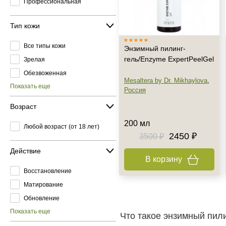
Профессиональная
Тип кожи
Все типы кожи
Энзимный пилинг-
гель/Enzyme ExpertPeelGel
Зрелая
Обезвоженная
Mesaltera by Dr. Mikhaylova
,
Показать еще
Россия
Возраст
200 мл
Любой возраст (от 18 лет)
2450 ₽
3500 ₽
Действие
В корзину
Восстановление
Матирование
Обновление
Показать еще
Что такое энзимный пили