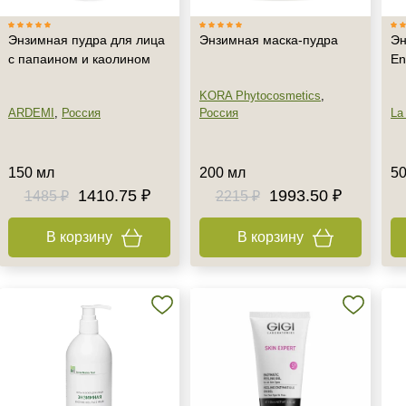
Энзимная пудра для лица
Энзимная маска-пудра
Эн
с папаином и каолином
En
KORA Phytocosmetics
,
ARDEMI
,
Россия
Россия
La
150 мл
200 мл
50
1410.75 ₽
1993.50 ₽
1485 ₽
2215 ₽
В корзину
В корзину