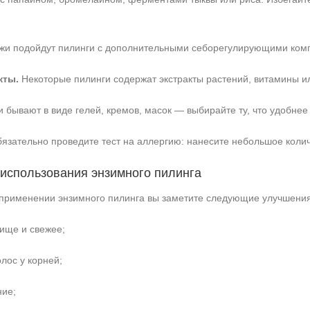
жи подойдут пилинги с дополнительными себорегулирующими ком
кты.
Некоторые пилинги содержат экстракты растений, витамины ил
 бывают в виде гелей, кремов, масок — выбирайте ту, что удобнее 
ательно проведите тест на аллергию: нанесите небольшое количес
 использования энзимного пилинга
применении энзимного пилинга вы заметите следующие улучшения
чище и свежее;
лос у корней;
ние;