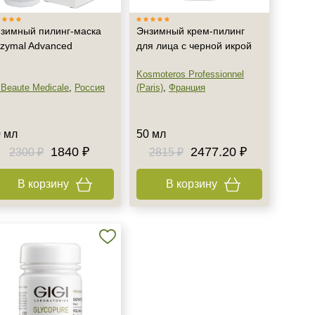
зимный пилинг-маска
Энзимный крем-пилинг
zymal Advanced
для лица с черной икрой
Kosmoteros Professionnel
 Beaute Medicale
,
Россия
(Paris)
,
Франция
 мл
50 мл
1840 ₽
2477.20 ₽
2300 ₽
2815 ₽
В корзину
В корзину