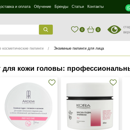
оставка и оплата
Обучение
Бренды
Статьи
Контакты
ста
0
0
вер
косметические пилинги
Энзимные пилинги для лица
 для кожи головы: профессиональн