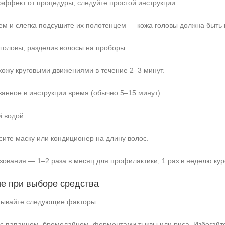
эффект от процедуры, следуйте простой инструкции:
м и слегка подсушите их полотенцем — кожа головы должна быть 
 головы, разделив волосы на проборы.
кожу круговыми движениями в течение 2–3 минут.
занное в инструкции время (обычно 5–15 минут).
 водой.
ите маску или кондиционер на длину волос.
зования — 1–2 раза в месяц для профилактики, 1 раз в неделю ку
ие при выборе средства
тывайте следующие факторы:
с папаином, бромелайном, ферментами тыквы или риса. Избегайте 