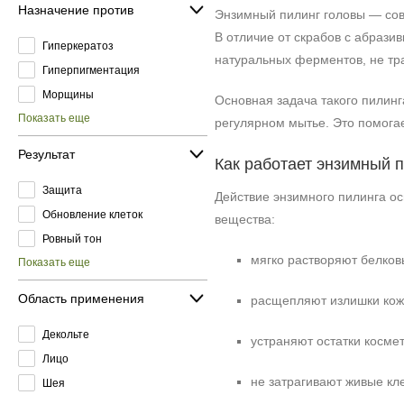
Назначение против
Энзимный пилинг головы — сов
В отличие от скрабов с абрази
Гиперкератоз
натуральных ферментов, не тр
Гиперпигментация
Морщины
Основная задача такого пилинг
Показать еще
регулярном мытье. Это помогае
Результат
Как работает энзимный 
Защита
Действие энзимного пилинга ос
Обновление клеток
вещества:
Ровный тон
мягко растворяют белков
Показать еще
Область применения
расщепляют излишки кож
Декольте
устраняют остатки космет
Лицо
не затрагивают живые кле
Шея