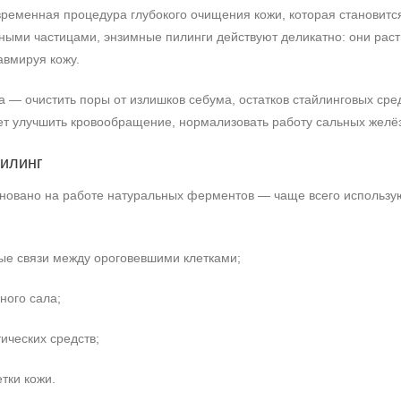
ременная процедура глубокого очищения кожи, которая становитс
вными частицами, энзимные пилинги действуют деликатно: они рас
авмируя кожу.
а — очистить поры от излишков себума, остатков стайлинговых сре
т улучшить кровообращение, нормализовать работу сальных желёз 
пилинг
новано на работе натуральных ферментов — чаще всего используют
ые связи между ороговевшими клетками;
ного сала;
ических средств;
тки кожи.