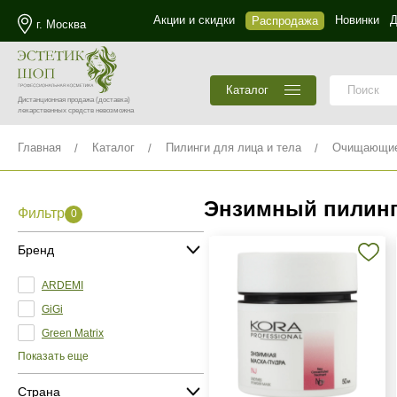
Акции и скидки
Новинки
Д
Распродажа
г. Москва
Каталог
Дистанционная продажа
(доставка)
лекарственных средств невозможна
Главная
Каталог
Пилинги для лица и тела
Очищающие 
Энзимный пилинг
Фильтр
0
Бренд
ARDEMI
GiGi
Green Matrix
Показать еще
Страна