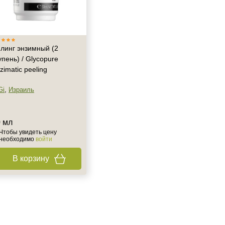
линг энзимный (2
упень) / Glycopure
zimatic peeling
Gi
,
Израиль
 мл
Чтобы увидеть цену
необходимо
войти
В корзину