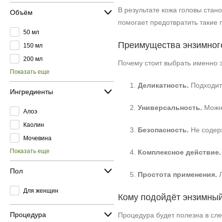
В результате кожа головы стан
Объём
помогает предотвратить такие 
50 мл
Преимущества энзимног
150 мл
200 мл
Почему стоит выбрать именно 
Показать еще
Деликатность.
Подходит 
Ингредиенты
Универсальность.
Можно
Алоэ
Каолин
Безопасность.
Не содерж
Мочевина
Показать еще
Комплексное действие.
Пол
Простота применения.
Л
Для женщин
Кому подойдёт энзимный
Процедура
Процедура будет полезна в сл