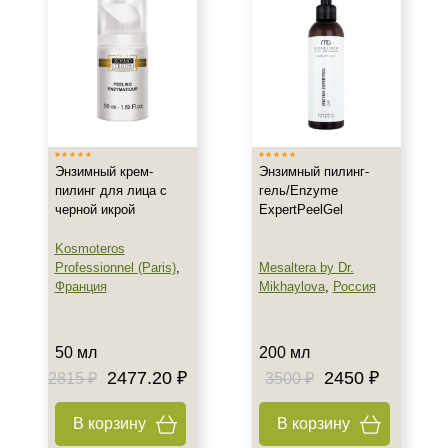
Гиперкератоз
Гиперпигментация
Морщины
Показать еще
Результат
Энзимный крем-
Энзимный пилинг-
Защита
пилинг для лица с
гель/Enzyme
черной икрой
ExpertPeelGel
Обновление клеток
Ровный тон
Kosmoteros
Показать еще
Professionnel (Paris)
,
Mesaltera by Dr.
Франция
Mikhaylova
,
Россия
Область применения
Декольте
50 мл
200 мл
Лицо
2477.20 ₽
2450 ₽
2815 ₽
3500 ₽
Шея
В корзину
В корзину
Объём