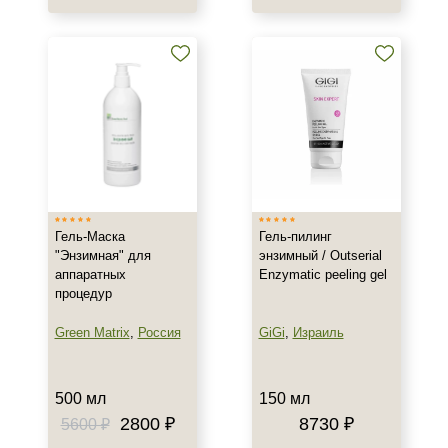
50 мл
150 мл
200 мл
Показать еще
Ингредиенты
Алоэ
Каолин
Гель-Маска
Гель-пилинг
Мочевина
"Энзимная" для
энзимный / Outserial
Показать еще
аппаратных
Enzymatic peeling gel
процедур
Пол
Green Matrix
,
Россия
GiGi
,
Израиль
Для женщин
Процедура
500 мл
150 мл
2800 ₽
8730 ₽
5600 ₽
Пилинг