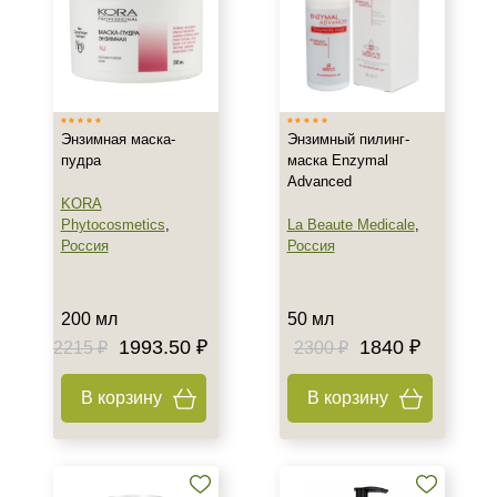
Тип кожи
Все типы кожи
Зрелая
Энзимная маска-
Энзимный пилинг-
Обезвоженная
пудра
маска Enzymal
Показать еще
Advanced
KORA
Возраст
Phytocosmetics
,
La Beaute Medicale
,
Россия
Россия
Любой возраст (от 18 лет)
Действие
200 мл
50 мл
1993.50 ₽
1840 ₽
2215 ₽
2300 ₽
Восстановление
Матирование
В корзину
В корзину
Обновление
Показать еще
Назначение против