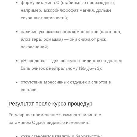
форму витамина C (стабильные производные,
например, аскорбилфосфат магния, дольше
сохраняют активность);
наличие успокаивающих компонентов (пантенол,
алоэ вера, ромашка) — они снижают риск
покраснений;
pH средства — для энзимных пилингов он должен
быть близок к нейтральному ($5{,}5–7$);
отсутствие агрессивных отдушек и спиртов в
составе.
Результат после курса процедур
Регулярное применение энзимного пилинга с
витамином C даёт видимые изменения:
кожа становится гладкой и бархатистой;