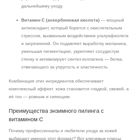
дальнейшему уходу.
Витамин C (аскорбиновая кислота)
— мощный
антиоксидант, который борется с окислительным
стрессом, вызванным воздействием ультрафиолета
и загрязнений. Он подавляет выработку меланина,
уменьшая пигментацию, укрепляет сосудистую
стенку и активизирует синтез коллагена — белка,
отвечающего за упругость и эластичность.
Комбинация этих ингредиентов обеспечивает
комплексный эффект: кожа становится гладкой, свежей, а
её тон — ровным и сияющим.
Преимущества энзимного пилинга с
+7 (495) 640-58-89
+7 (929) 933-09-89
витамином C
Почему профессионалы и любители ухода за кожей
выбирают именно этот формат? Вот ключевые плюсы: