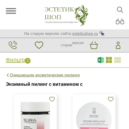
На старую версию сайта
esteticshop.ru
версия
старая
Фильтр
0
Фильтр
0
Очищающие косметические пилинги
Бренд
Энзимный пилинг с витамином с
ARDEMI
GiGi
Green Matrix
Показать еще
Страна