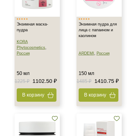
Израиль
Россия
Энзимная маска-
Энзимная пудра для
Франция
пудра
лица с папаином и
каолином
Тип товара
KORA
Phytocosmetics
,
Гель
Россия
ARDEMI
,
Россия
Крем
Маска
50 мл
150 мл
Показать еще
1102.50 ₽
1410.75 ₽
1225 ₽
1485 ₽
Тип пилинга
В корзину
В корзину
Энзимный
Класс косметики
Домашняя
Профессиональная