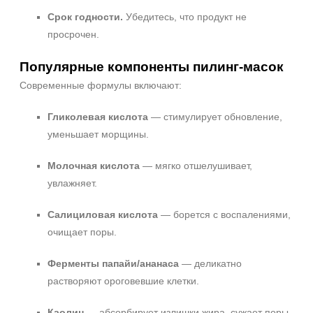
Срок годности.
Убедитесь, что продукт не
просрочен.
Популярные компоненты пилинг‑масок
Современные формулы включают:
Гликолевая кислота
— стимулирует обновление,
уменьшает морщины.
Молочная кислота
— мягко отшелушивает,
увлажняет.
Салициловая кислота
— борется с воспалениями,
очищает поры.
Ферменты папайи/ананаса
— деликатно
растворяют ороговевшие клетки.
Каолин
— абсорбирует излишки жира, сужает поры.