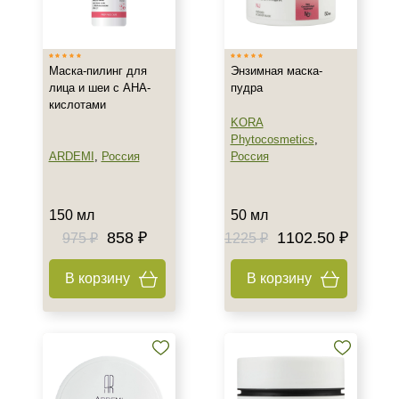
Израиль
Россия
Маска-пилинг для
Энзимная маска-
лица и шеи с АНА-
пудра
Тип товара
кислотами
KORA
Гоммаж
Phytocosmetics
,
Крем
ARDEMI
,
Россия
Россия
Маска
Показать еще
150 мл
50 мл
Тип пилинга
858 ₽
1102.50 ₽
975 ₽
1225 ₽
Гликолевый
В корзину
В корзину
Энзимный
Класс косметики
Домашняя
Профессиональная