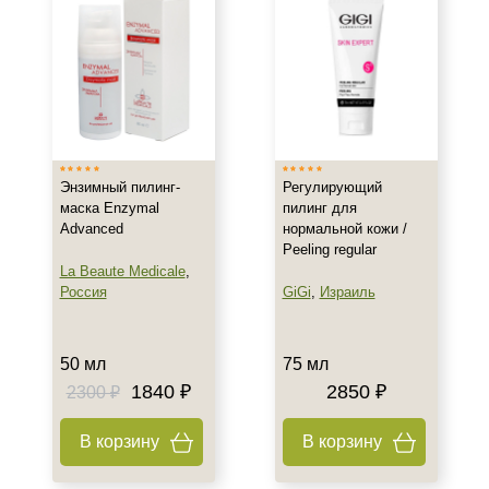
Обновление
Показать еще
Назначение против
Акне
Воспаление
Гиперкератоз
Энзимный пилинг-
Регулирующий
Показать еще
маска Enzymal
пилинг для
Advanced
нормальной кожи /
Результат
Peeling regular
La Beaute Medicale
,
Обновление клеток
Россия
GiGi
,
Израиль
Ровный тон
Сияние
50 мл
75 мл
Показать еще
1840 ₽
2850 ₽
2300 ₽
Область применения
В корзину
В корзину
Веки
Декольте