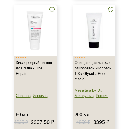
Лицо
Показать еще
Объём
50 мл
60 мл
75 мл
Показать еще
Кислородный пилинг
Очищающая маска с
для лица - Line
гликолевой кислотой
Ингредиенты
Repair
10% Glycolic Peel
mask
Каолин
Папаин
Mesaltera by Dr.
Christina
,
Израиль
Mikhaylova
,
Россия
Пол
60 мл
200 мл
Для женщин
2267.50 ₽
3395 ₽
4535 ₽
4850 ₽
Процедура