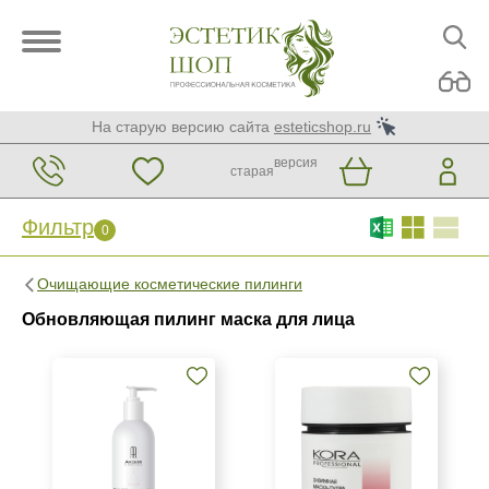
На старую версию сайта
esteticshop.ru
версия
старая
Фильтр
0
Фильтр
0
Очищающие косметические пилинги
Бренд
Обновляющая пилинг маска для лица
ARDEMI
Christina
GiGi
Показать еще
Страна