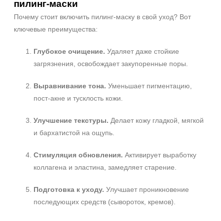
пилинг‑маски
Почему стоит включить пилинг‑маску в свой уход? Вот
ключевые преимущества:
Глубокое очищение.
Удаляет даже стойкие
загрязнения, освобождает закупоренные поры.
Не показывать предложение о консультации
+7 (495) 640-58-89
Выравнивание тона.
+7 (929) 933-09-89
Уменьшает пигментацию,
пост‑акне и тусклость кожи.
Улучшение текстуры.
Делает кожу гладкой, мягкой
и бархатистой на ощупь.
Стимуляция обновления.
Активирует выработку
коллагена и эластина, замедляет старение.
Подготовка к уходу.
Улучшает проникновение
последующих средств (сывороток, кремов).