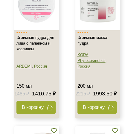
Универсальная
Тип кожи
Все типы кожи
Энзимная пудра для
Энзимная маска-
Зрелая
лица с папаином и
пудра
Обезвоженная
каолином
Показать еще
KORA
Phytocosmetics
,
Возраст
ARDEMI
,
Россия
Россия
Любой возраст (от 18 лет)
После 20
150 мл
200 мл
1410.75 ₽
1993.50 ₽
После 25
1485 ₽
2215 ₽
В корзину
В корзину
Действие
Восстановление
Матирование