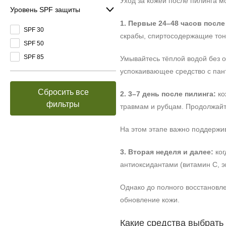
Уход за кожей после пилинга м
Уровень SPF защиты
1. Первые 24–48 часов посл
SPF 30
скрабы, спиртосодержащие тони
SPF 50
SPF 85
Умывайтесь тёплой водой без 
успокаивающее средство с пан
Сбросить все
2. 3–7 день после пилинга:
ко
фильтры
травмам и рубцам. Продолжайт
На этом этапе важно поддержив
3. Вторая неделя и далее:
ког
антиоксидантами (витамин С, эк
Однако до полного восстановл
обновление кожи.
Какие средства выбрать