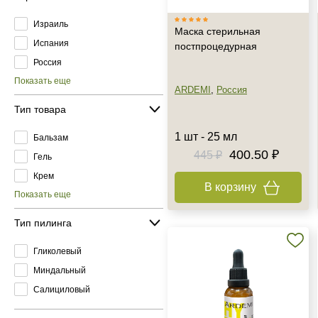
Израиль
Маска стерильная
Испания
постпроцедурная
Россия
Показать еще
ARDEMI
,
Россия
Тип товара
1 шт - 25 мл
Бальзам
400.50 ₽
445 ₽
Гель
Крем
В корзину
Показать еще
Тип пилинга
Гликолевый
Миндальный
Салициловый