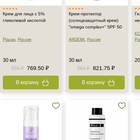
Крем для лица с 5%
Крем-протектор
Ге
гликолевой кислотой
(солнцезащитный крем)
не
"omega complex+" SPF 50
KO
Plazan
,
Россия
ARDEMI
,
Россия
Ро
30 мл
30 мл
20
769.50 ₽
821.75 ₽
855 ₽
865 ₽
В корзину
В корзину