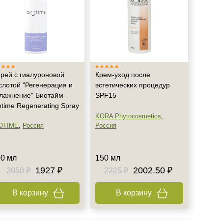
рей с гиалуроновой
Крем-уход после
слотой "Регенерация и
эстетических процедур
лажнение" Биотайм -
SPF15
otime Regenerating Spray
KORA Phytocosmetics
,
OTIME
,
Россия
Россия
0 мл
150 мл
1927 ₽
2002.50 ₽
2050 ₽
2225 ₽
В корзину
В корзину