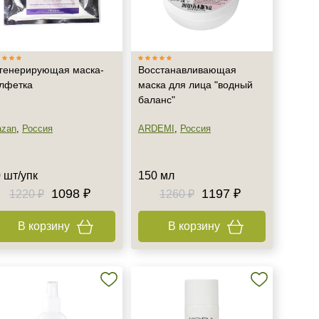
генерирующая маска-
Восстанавливающая
лфетка
маска для лица "водный
баланс"
azan
,
Россия
ARDEMI
,
Россия
 шт/упк
150 мл
1098 ₽
1197 ₽
1220 ₽
1260 ₽
В корзину
В корзину