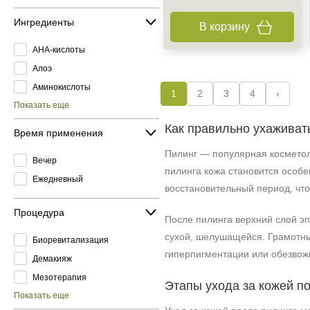
Ингредиенты
В корзину
AHA-кислоты
Алоэ
Аминокислоты
1
2
3
4
›
Показать еще
Как правильно ухаживать
Время применения
Пилинг — популярная косметоло
Вечер
пилинга кожа становится особе
Ежедневный
восстановительный период, что
Процедура
После пилинга верхний слой эп
сухой, шелушащейся. Грамотны
Биоревитализация
гиперпигментации или обезвож
Демакияж
Мезотерапия
Этапы ухода за кожей п
Показать еще