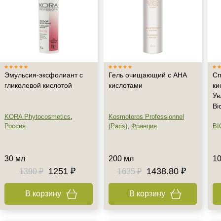
Эмульсия-эксфолиант с
Гель очищающий с АНА
Сп
гликолевой кислотой
кислотами
ки
Ув
Bi
KORA Phytocosmetics
,
Kosmoteros Professionnel
Россия
(Paris)
,
Франция
BI
30 мл
200 мл
10
1251 ₽
1438.80 ₽
1390 ₽
1635 ₽
В корзину
В корзину