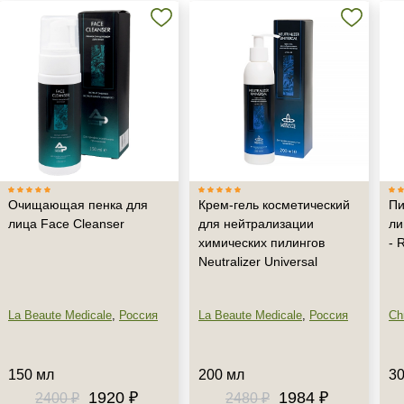
Очищающая пенка для
Крем-гель косметический
Пи
лица Face Cleanser
для нейтрализации
ли
химических пилингов
- 
Neutralizer Universal
Не показывать предложение о консультации
La Beaute Medicale
,
Россия
La Beaute Medicale
,
Россия
Chr
+7 (495) 640-58-89
+7 (929) 933-09-89
150 мл
200 мл
30
1920 ₽
1984 ₽
2400 ₽
2480 ₽