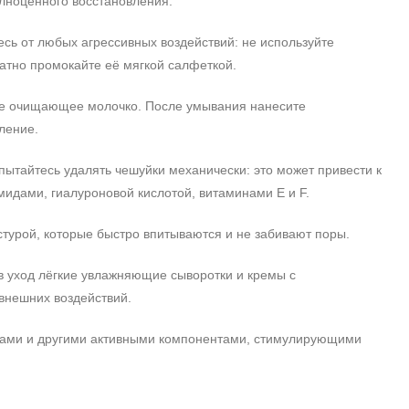
олноценного восстановления.
есь от любых агрессивных воздействий: не используйте
ратно промокайте её мягкой салфеткой.
ное очищающее молочко. После умывания нанесите
ление.
пытайтесь удалять чешуйки механически: это может привести к
дами, гиалуроновой кислотой, витаминами Е и F.
стурой, которые быстро впитываются и не забивают поры.
в уход лёгкие увлажняющие сыворотки и кремы с
 внешних воздействий.
лотами и другими активными компонентами, стимулирующими