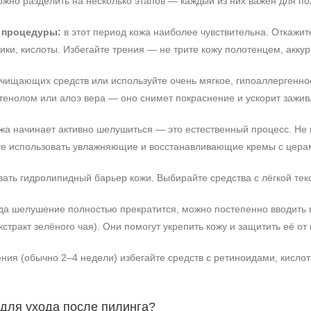
ожно разделить на несколько этапов — каждый из них важен для п
е процедуры:
в этот период кожа наиболее чувствительна. Откажит
ки, кислоты. Избегайте трения — не трите кожу полотенцем, акку
очищающих средств или используйте очень мягкое, гипоаллерген
тенолом или алоэ вера — оно снимет покраснение и ускорит зажив
жа начинает активно шелушиться — это естественный процесс. Не 
е использовать увлажняющие и восстанавливающие кремы с церами
ать гидролипидный барьер кожи. Выбирайте средства с лёгкой тек
да шелушение полностью прекратится, можно постепенно вводить 
стракт зелёного чая). Они помогут укрепить кожу и защитить её от
ения (обычно 2–4 недели) избегайте средств с ретиноидами, кис
 для ухода после пилинга?