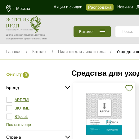
Акции и скидки
Новинки
Д
Распродажа
г. Москва
Каталог
Дистанционная продажа
(доставка)
лекарственных средств невозможна
Главная
Каталог
Пилинги для лица и тела
Уход до и п
Средства для ухо
Фильтр
0
Бренд
ARDEMI
BIOTIME
BTpeeL
Показать еще
Страна