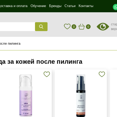
оставка и оплата
Обучение
Бренды
Статьи
Контакты
ста
0
0
вер
осле пилинга
да за кожей после пилинга