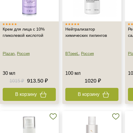
Крем для лица с 10%
Нейтрализатор
Ре
гликолевой кислотой
химических пилингов
са
Plazan
,
Россия
BTpeeL
,
Россия
Pl
30 мл
100 мл
10
913.50 ₽
1020 ₽
1015 ₽
В корзину
В корзину