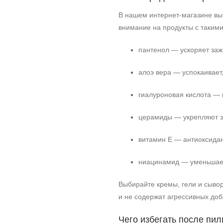
В нашем интернет‑магазине вы
внимание на продукты с таким
пантенол — ускоряет заж
алоэ вера — успокаивает
гиалуроновая кислота — 
церамиды — укрепляют з
витамин Е — антиоксидан
ниацинамид — уменьшает
Выбирайте кремы, гели и сыво
и не содержат агрессивных доб
Чего избегать после пил