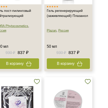
ль пост-пилинговый
Гель регенерирующий
йтрализующий
(заживляющий) Плазанол
RA Phytocosmetics
,
ссия
Plazan
,
Россия
0 мл
50 мл
837 ₽
837 ₽
930 ₽
930 ₽
В корзину
В корзину