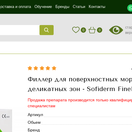
оставка и оплата
Обучение
Бренды
Статьи
Контакты
ста
0
0
вер
Филлер для поверхностных мо
деликатных зон - Sofiderm Fine
Продажа препарата производится только квалифиц
специалистам
Артикул
Обьем
Бренд