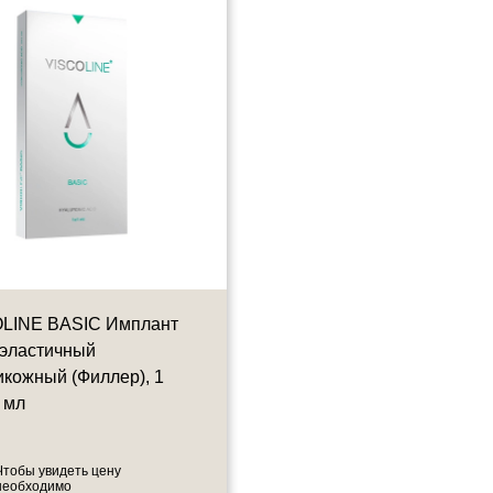
LINE BASIC Имплант
VISCOLINE BALANCE
-эластичный
Имплант вязко-эластичны
икожный (Филлер), 1
внутрикожный с лидокаин
 мл
(Филлер), 1 шпр*1 мл
1 шпр - 1мл
Чтобы увидеть цену
Чтобы увидеть цену
необходимо
необходимо