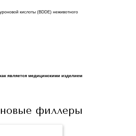
счет.
счет.
Мы сообщим Вам о дате отправления посылки и
Мы сообщим Вам о дате отправления посылки и
уроновой кислоты (BDDE) неживотного
ее инвойс (почтовый номер), по которой Вы
ее инвойс (почтовый номер), по которой Вы
сможете отследить движение посылки на сайте
сможете отследить движение посылки на сайте
почтовой компании.
почтовой компании.
 как является медицинскими изделием
оновые филлеры