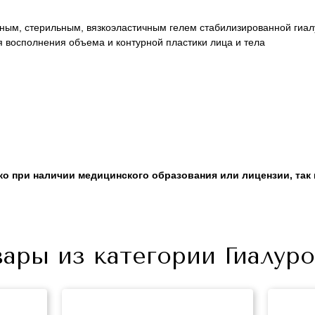
ым, стерильным, вязкоэластичным гелем стабилизированной гиал
 восполнения объема и контурной пластики лица и тела
о при наличии медицинского образования или лицензии, так
+7 (495) 640-58-89
+7 (929) 933-09-89
вары из категории Гиалур