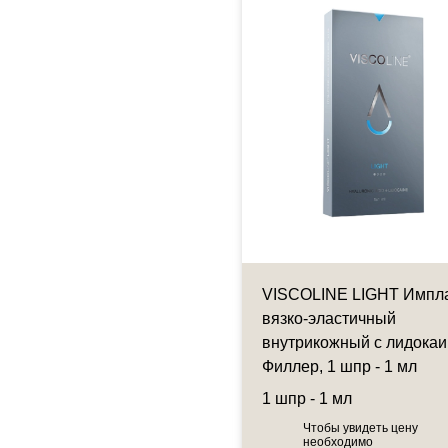
лер для объемного
VISCOLINE LIGHT Импл
елирования - Sofiderm
вязко-эластичный
p 1 ml
внутрикожный с лидока
Филлер, 1 шпр - 1 мл
риц - 1 мл
1 шпр - 1 мл
Чтобы увидеть цену
Чтобы увидеть цену
необходимо
необходимо