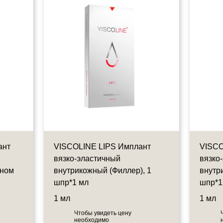
ант
VISCOLINE LIPS Имплант
VISCO
вязко-эластичный
вязко
ином
внутрикожный (Филлер), 1
внутр
шпр*1 мл
шпр*1
1 мл
1 мл
Чтобы увидеть цену
необходимо