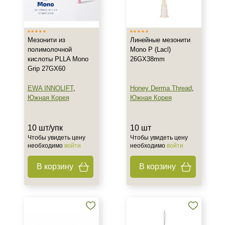
Южная Корея
Тип товара
Мезонити из
Линейные мезонити
Мезонити
полимолочной
Mono P (Lacl)
кислоты PLLA Mono
26GX38mm
Grip 27GX60
Действие
EWA INNOLIFT
,
Honey Derma Thread
,
Укрепление
Южная Корея
Южная Корея
Назначение против
10 шт/упк
10 шт
Морщины
Чтобы увидеть цену
Чтобы увидеть цену
необходимо
войти
необходимо
войти
Потеря эластичности
Птоз
В корзину
В корзину
Результат
Лифтинг
Стимуляция коллагена