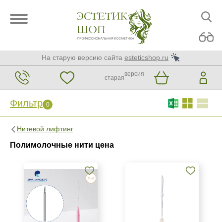
На старую версию сайта
esteticshop.ru
версия
старая
Фильтр
0
Фильтр
0
Нитевой лифтинг
Бренд
Полимолочные нити цена
DG-lift
EWA INNOLIFT
Honey Derma Thread
Страна