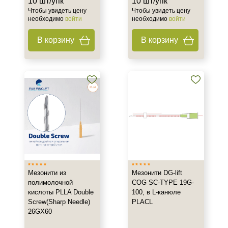
10 шт/упк
10 шт/упк
Чтобы увидеть цену
Чтобы увидеть цену
необходимо
войти
необходимо
войти
В корзину
В корзину
Мезонити из
Мезонити DG-lift
полимолочной
COG SC-TYPE 19G-
кислоты PLLA Double
100, в L-канюле
Screw(Sharp Needle)
PLACL
26GX60