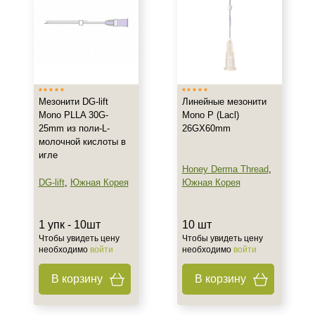
Тонус
Объём
1 упк
10 шт
Мезонити DG-lift
Линейные мезонити
10 шт/упк
Mono PLLA 30G-
Mono P (Lacl)
25mm из поли-L-
26GX60mm
Ингредиенты
молочной кислоты в
игле
Полимолочная кислота
Honey Derma Thread
,
DG-lift
,
Южная Корея
Южная Корея
Процедура
1 упк - 10шт
10 шт
Нитевой лифтинг
Чтобы увидеть цену
Чтобы увидеть цену
необходимо
войти
необходимо
войти
В корзину
В корзину