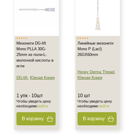
Тонус
Объём
1 упк
10 шт
Мезонити DG-lift
Линейные мезонити
10 шт/упк
Mono PLLA 30G-
Mono P (Lacl)
25mm из поли-L-
26GX60mm
Ингредиенты
молочной кислоты в
игле
Полимолочная кислота
Honey Derma Thread
,
DG-lift
,
Южная Корея
Южная Корея
Процедура
1 упк - 10шт
10 шт
Нитевой лифтинг
Чтобы увидеть цену
Чтобы увидеть цену
необходимо
войти
необходимо
войти
В корзину
В корзину