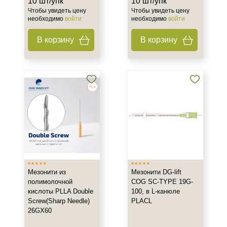
10 шт/упк
10 шт/упк
Чтобы увидеть цену
Чтобы увидеть цену
необходимо
войти
необходимо
войти
В корзину
В корзину
Мезонити из
Мезонити DG-lift
полимолочной
COG SC-TYPE 19G-
кислоты PLLA Double
100, в L-канюле
Screw(Sharp Needle)
PLACL
26GX60