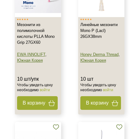
Южная Корея
Тип товара
Мезонити из
Линейные мезонити
Мезонити
полимолочной
Mono P (Lacl)
кислоты PLLA Mono
26GX38mm
Grip 27GX60
Действие
EWA INNOLIFT
,
Honey Derma Thread
,
Укрепление
Южная Корея
Южная Корея
Назначение против
10 шт/упк
10 шт
Морщины
Чтобы увидеть цену
Чтобы увидеть цену
необходимо
войти
необходимо
войти
Потеря эластичности
Птоз
В корзину
В корзину
Результат
Лифтинг
Стимуляция коллагена