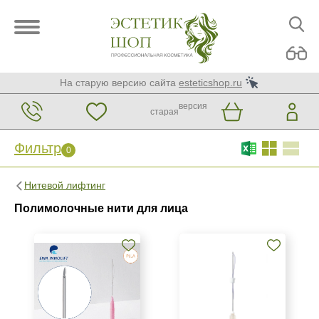
На старую версию сайта
esteticshop.ru
версия
старая
Фильтр
0
Фильтр
0
Нитевой лифтинг
Бренд
Полимолочные нити для лица
DG-lift
EWA INNOLIFT
Honey Derma Thread
Страна