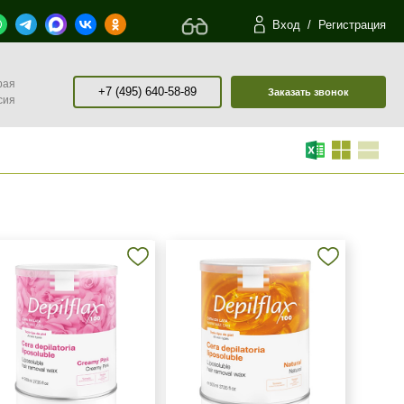
Вход
/
Регистрация
рая
+7 (495) 640-58-89
Заказать звонок
сия