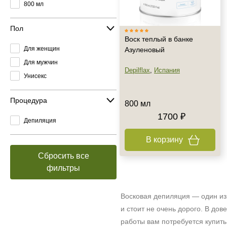
800 мл
Пол
Воск теплый в банке
Для женщин
Азуленовый
Для мужчин
Depilflax
,
Испания
Унисекс
Процедура
800 мл
1700 ₽
Депиляция
В корзину
Сбросить все
фильтры
Восковая депиляция — один из
и стоит не очень дорого. В до
работы вам потребуется купить