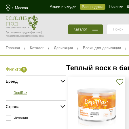
Акции и скидки
Новинки
Д
Распродажа
г. Москва
Каталог
Дистанционная продажа
(доставка)
лекарственных средств невозможна
Главная
Каталог
Депиляция
Воски для депиляции
Теплый воск в ба
Фильтр
0
Бренд
Depilflax
Страна
Испания