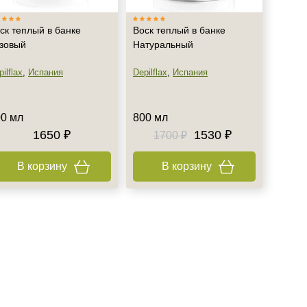
ск теплый в банке
Воск теплый в банке
зовый
Натуральный
ilflax
,
Испания
Depilflax
,
Испания
0 мл
800 мл
1650 ₽
1530 ₽
1700 ₽
В корзину
В корзину