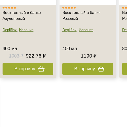
Воск теплый в банке
Воск теплый в банке
Во
Азуленовый
Розовый
Ро
Depilflax
,
Испания
Depilflax
,
Испания
Dep
400 мл
400 мл
80
922.76 ₽
1190 ₽
1003 ₽
В корзину
В корзину