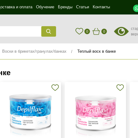
оставка и оплата
Обучение
Бренды
Статьи
Контакты
ста
0
0
вер
Воски в брикетах/гранулах/банках
Теплый воск в банке
нке