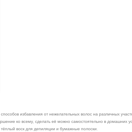
+7 (495) 640-58-89
+7 (929) 933-09-89
 способов избавления от нежелательных волос на различных участ
вершение ко всему, сделать её можно самостоятельно в домашних у
 тёплый воск для депиляции и бумажные полоски.