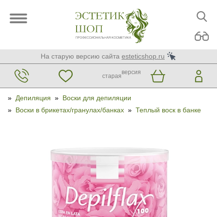
На старую версию сайта
esteticshop.ru
версия
старая
»
Депиляция
»
Воски для депиляции
»
Воски в брикетах/гранулах/банках
»
Теплый воск в банке