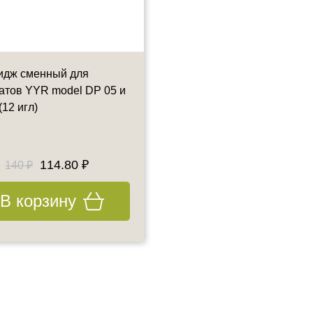
идж сменный для
Картридж сменный для
атов YYR model DP 05 и
аппаратов YYR model DP 
12 игл)
MY-M (24 иглы)
1 шт
114.80 ₽
140 ₽
140 ₽
В корзину
В корзину