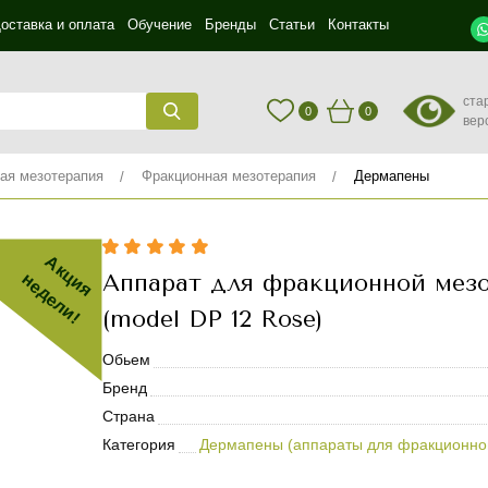
оставка и оплата
Обучение
Бренды
Статьи
Контакты
ста
0
0
вер
ая мезотерапия
Фракционная мезотерапия
Дермапены
Акция
Аппарат для фракционной мез
недели!
(model DP 12 Rose)
Обьем
Бренд
Страна
Категория
Дермапены (аппараты для фракционно