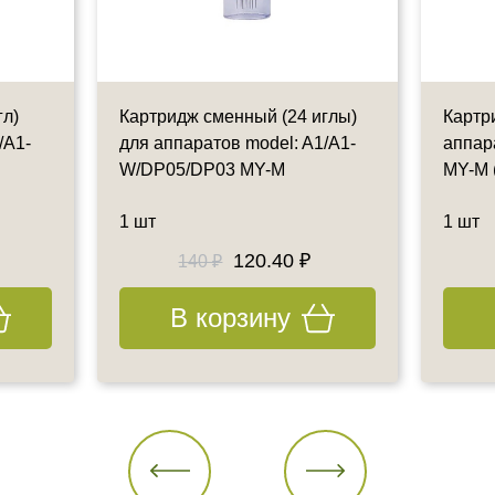
гл)
Картридж сменный (24 иглы)
Картр
/A1-
для аппаратов model: A1/A1-
аппар
W/DP05/DP03 MY-M
MY-M (
1 шт
1 шт
120.40 ₽
140 ₽
В корзину