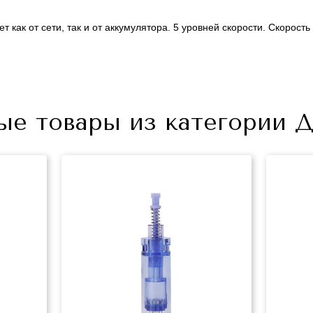
 как от сети, так и от аккумулятора. 5 уровней скорости. Скорост
ые товары из категории 
+7 (495) 640-58-89
+7 (929) 933-09-89