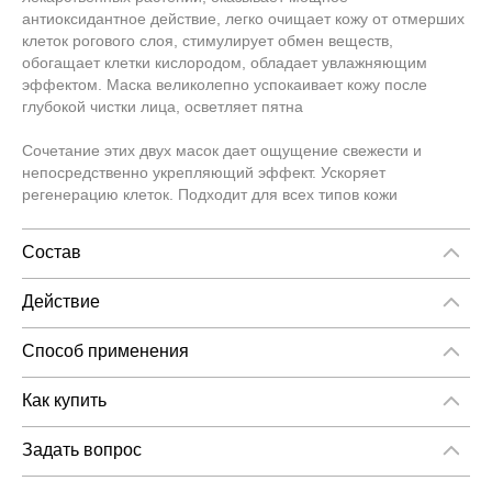
антиоксидантное действие, легко очищает кожу от отмерших
клеток рогового слоя, стимулирует обмен веществ,
обогащает клетки кислородом, обладает увлажняющим
эффектом. Маска великолепно успокаивает кожу после
глубокой чистки лица, осветляет пятна
Сочетание этих двух масок дает ощущение свежести и
непосредственно укрепляющий эффект. Ускоряет
регенерацию клеток. Подходит для всех типов кожи
Состав
Активные ингредиенты: Azelaic Acid, биоплазма, комплекс-
NSA 5: Гель Алжир, экстракт водорослей и экстракты
Действие
лекарственных растений
Маска великолепно успокаивает кожу после глубокой чистки
лица, осветляет пятна
Способ применения
После массажа сыворотки на коже смешиваются два типа
маски (REVITALIZING MASK - Омолаживающая маска +
Как купить
Activating Mask - Активизирующая маска для всех типов
Как купить «Активизирующая маска для всех типов кожи / BP
кожи). Нанести на все лицо и шею. Оставить действовать на
Activating Mask»
Задать вопрос
20 минут и смыть. Завершить процедуру увлажняющим
Вы можете задать любой интересующий Вас вопрос по
кремом с этой серии препаратов
Вы можете оформить заказ двумя способами: