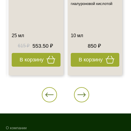
Также примите к сведению наш график работы.
0
гиалуроновой кислотой
Все дополнительные вопросы Вы можете задать по E-mail:
info@esteticshop.ru или по телефону.
25 мл
10 мл
553.50 ₽
850 ₽
615 ₽
В корзину
В корзину
О компании