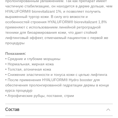
пролонгированным увлажнением. Так как препарат имеет
частичную стабилизацию, он находится в дерме дольше, чем
HYALUFORM® biorevitalizant 1%, и позволяет получить
выраженный тургор кожи. В силу его вязкости и
особенностей строения HYALUFORM® biorevitalizant 1,8%
применяют с использованием линейной ретроградной
техники для биоармирования кожи, что дает стойкий
лифтинговый эффект, отмечаемый пациентом с первой же
процедуры
Показания:
• Средние и глубокие морщины
• Нормальная, жирная кожа
• Толстая, атоничная кожа
• Снижение эластичности и тонуса кожи с целью лифтинга
• После применения HYALUFORM® Hydro booster для
обеспечения пролонгированной гидратации дермы в конце
курса процедур
• Атрофические рубцы, постакне, стрии
Состав
Гиалуроновая кислота синтетическая стабилизированная