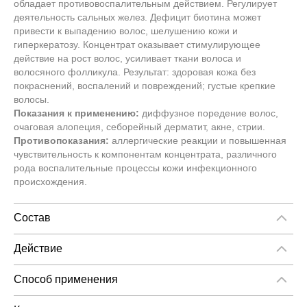
обладает противовоспалительным действием. Регулирует
деятельность сальных желез. Дефицит биотина может
привести к выпадению волос, шелушению кожи и
гиперкератозу. Концентрат оказывает стимулирующее
действие на рост волос, усиливает ткани волоса и
волосяного фолликула. Результат: здоровая кожа без
покраснений, воспалений и повреждений; густые крепкие
волосы.
Показания к применению:
диффузное поредение волос,
очаговая алопеция, себорейный дерматит, акне, стрии.
Противопоказания:
аллергические реакции и повышенная
чувствительность к компонентам концентрата, различного
рода воспалительные процессы кожи инфекционного
происхождения.
Состав
Состав:
Биотин (0,5%)
Биотин обеспечивает организм
серой, которая играет ключевую роль в регенерации клеток,
Действие
синтезе гормонов и ферментов, образовании белков,
- Помогает стимулировать восстановление клеток, что
включая коллаген. Коллаген несет важное значение для
приводит к общему улучшению структуры и внешнего вида
Способ применения
красоты, так как отвечает за упругость кожи, шелковистость и
кожи
Способ применения:
наносить капельно на очищенную
блеск волос. Сера помогает уменьшить жирность кожи
- Ускорение синтеза липидов усиливает естественный