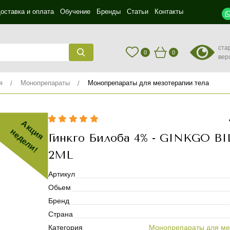
оставка и оплата
Обучение
Бренды
Статьи
Контакты
ста
0
0
вер
я
Монопрепараты
Монопрепараты для мезотерапии тела
Акция
недели!
Гинкго Билоба 4% - GINKGO B
2ML
Артикул
Обьем
Бренд
Страна
Категория
Монопрепараты для ме