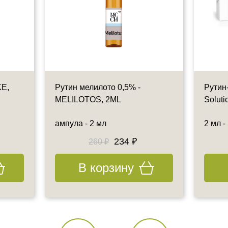
KE,
Рутин мелилото 0,5% -
Рутин-
MELILOTOS, 2ML
Soluti
ампула - 2 мл
2 мл -
234 ₽
260 ₽
В корзину