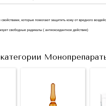
 свойствами, которые помогают защитить кожу от вредного возде
изует свободные радикалы ( антиоксидантное действие)
+7 (495) 640-58-89
+7 (929) 933-09-89
 категории Монопрепараты