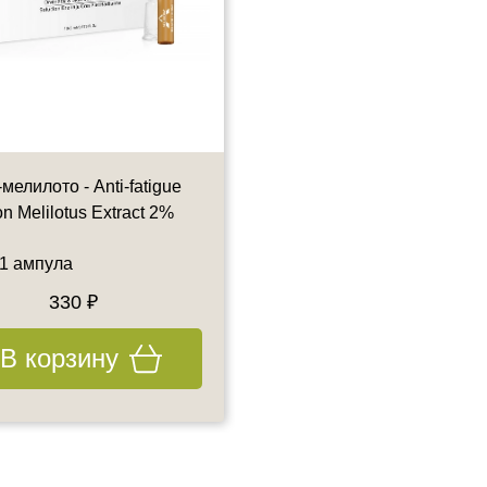
мелилото - Anti-fatigue
Артишок 2% - Artichoke Ext
on Melilotus Extract 2%
2%
 1 ампула
5 мл - 1 ампула
330 ₽
400 ₽
В корзину
В корзину