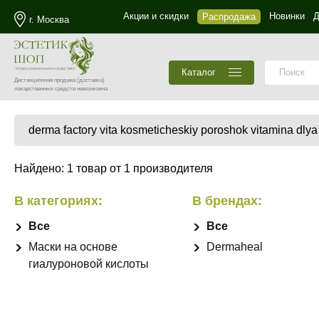
Акции и скидки
Новинки
Д
Распродажа
г. Москва
Каталог
Дистанционная продажа
(доставка)
лекарственных средств невозможна
Найдено: 1 товар от 1 производителя
В категориях:
В брендах:
Все
Все
Маски на основе
Dermaheal
гиалуроновой кислоты