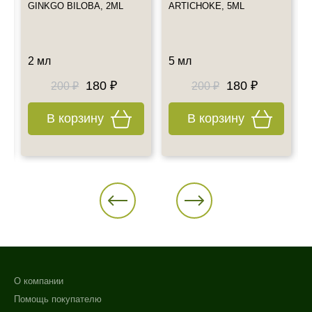
Также примите к сведению наш график работы.
GINKGO BILOBA, 2ML
ARTICHOKE, 5ML
Все дополнительные вопросы Вы можете задать по E-mail:
info@esteticshop.ru или по телефону.
2 мл
5 мл
180 ₽
180 ₽
200 ₽
200 ₽
В корзину
В корзину
О компании
Помощь покупателю