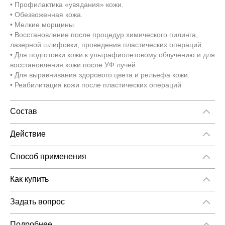
• Профилактика «увядания» кожи.
• Обезвоженная кожа.
• Мелкие морщины.
• Восстановление после процедур химического пилинга,
лазерной шлифовки, проведения пластических операций.
• Для подготовки кожи к ультрафиолетовому облучению и для
восстановления кожи после УФ лучей.
• Для выравнивания здорового цвета и рельефа кожи.
• Реабилитация кожи после пластических операций
Состав
Гиалуронат натрия 1%
Действие
Помогает в устранении морщин и линий экспрессии с
немедленными результатами. Он восстанавливает и
Способ применения
поддерживает эффективные уровни гидратации кожи.
Пример коктейлей для anti-age терапии:
Обеспечивает большую эластичность кожи и оказывает
Как купить
восстанавливающий эффект, который реструктурирует
Гиалуроновая кислота 1-2% 2мл + Глутатион 2мл +
Как купить «Гиалуроновая кислота 1% - Hyaluronic acid 1%,
поврежденную кожу. Стимулирует фибробластовую функцию
Органический кремний 0,5% 1мл
5ML»
Задать вопрос
и синтез коллагена, замедляя естественный процесс
Вы можете задать любой интересующий Вас вопрос по
старения
Гиалуроновая кислота 1-2% 2мл + Органический кремний
Вы можете оформить заказ двумя способами:
перечню продукции, представленной нашим Интернет-
Подробнее