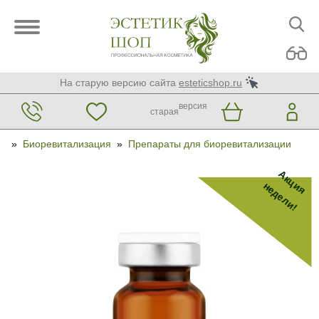
На старую версию сайта
esteticshop.ru
версия
старая
»
Биоревитализация
»
Препараты для биоревитализации
Акция
недели!