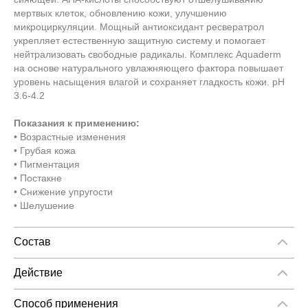
мертвых клеток, обновлению кожи, улучшению
микроциркуляции. Мощный антиоксидант ресвератрол
укрепляет естественную защитную систему и помогает
нейтрализовать свободные радикалы. Комплекс Aquaderm
на основе натурального увлажняющего фактора повышает
уровень насыщения влагой и сохраняет гладкость кожи. pH
3.6-4.2
Показания к применению:
• Возрастные изменения
• Грубая кожа
• Пигментация
• Постакне
• Снижение упругости
• Шелушение
Состав
Активные компоненты: Аскорбил глюкозид, Гликолевая
кислота (6%), Комплекс Aquaderm, Ресвератрол, Экстракт
Действие
центеллы азиатской, Ниацинамид, Экстракт голубой
Двойное действие - кислотное отшелушивание +
маргаритки
антиоксидантная защита
Способ применения