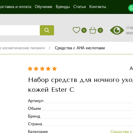
оставка и оплата
Обучение
Бренды
Статьи
Контакты
ста
0
0
вер
косметические пилинги
Средства с АНА кислотами
А
Набор средств для ночного ухо
кожей Ester C
Артикул
Обьем
Бренд
Страна
Категория
Средства с