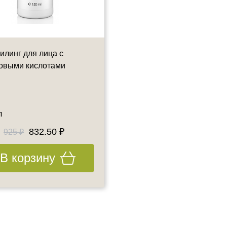
пилинг для лица с
Эмульсия - эксфолиант с
овыми кислотами
гликолевой кислотой и
пептидным комплексом
л
75 мл
832.50 ₽
2720 ₽
925 ₽
В корзину
В корзину