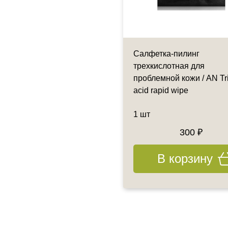
инг с пробиотическим
Салфетка-пилинг
ствием для чувствительной
трехкислотная для
 - Unstress
проблемной кожи / AN Tr
acid rapid wipe
 мл
1 шт
10754.30 ₽
300 ₽
12505 ₽
В корзину
В корзину