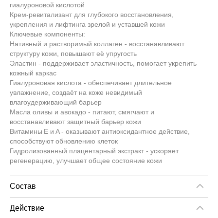
гиалуроновой кислотой
Крем-ревитализант для глубокого восстановления,
укрепления и лифтинга зрелой и уставшей кожи
Ключевые компоненты:
Нативный и растворимый коллаген - восстанавливают
структуру кожи, повышают её упругость
Эластин - поддерживает эластичность, помогает укрепить
кожный каркас
Гиалуроновая кислота - обеспечивает длительное
увлажнение, создаёт на коже невидимый
влагоудерживающий барьер
Масла оливы и авокадо - питают, смягчают и
восстанавливают защитный барьер кожи
Витамины E и A - оказывают антиоксидантное действие,
способствуют обновлению клеток
Гидролизованный плацентарный экстракт - ускоряет
регенерацию, улучшает общее состояние кожи
Состав
Сыворотка: Aqua, pullulan, squalane, aloe barbadensis leaf
juice, glycerin, urea, ethylhexylglycerin, phenoxyethanol,
Действие
xanthan gum, panthenol, tocopherol, peg-6 caprylic/ capric