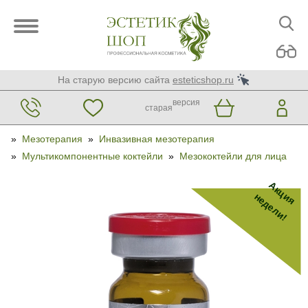
На старую версию сайта
esteticshop.ru
версия
старая
»
Мезотерапия
»
Инвазивная мезотерапия
»
Мультикомпонентные коктейли
»
Мезококтейли для лица
Акция
недели!