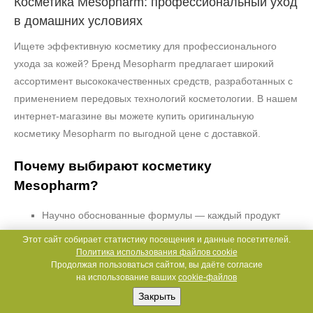
Косметика Mesopharm: профессиональный уход
в домашних условиях
Ищете эффективную косметику для профессионального
ухода за кожей? Бренд Mesopharm предлагает широкий
ассортимент высококачественных средств, разработанных с
применением передовых технологий косметологии. В нашем
интернет‑магазине вы можете купить оригинальную
косметику Mesopharm по выгодной цене с доставкой.
Почему выбирают косметику
Mesopharm?
Научно обоснованные формулы — каждый продукт
создан на основе доказанных косметологических
Этот сайт собирает статистику посещения и данные посетителей.
исследований.
Политика использования файлов cookie
Продолжая пользоваться сайтом, вы даёте согласие
на использование ваших
cookie-файлов
Высокоэффективные активные компоненты — в
Закрыть
составе средств используются пептиды, гиалуроновая