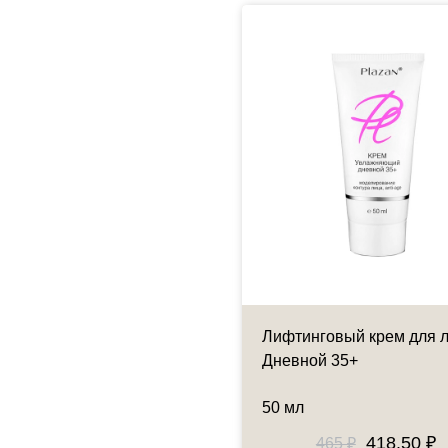
м-гель ревитализант 5
Лифтинговый крем для 
торов молодости кожи
Дневной 35+
мл
50 мл
1021.50 ₽
418.50 ₽
1135 ₽
465 ₽