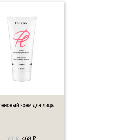
геновый крем для лица
Омолаживающий крем дл
лица "Интенсив" - Дневно
50 мл
468 ₽
486 ₽
520 ₽
540 ₽