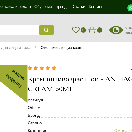
оставка и оплата
Обучение
Бренды
Статьи
Контакты
ста
0
0
вер
 для лица и тела
Омолаживающие кремы
Акция
недели!
Крем антивозрастной - ANTIA
CREAM 50ML
Артикул
Обьем
Бренд
Страна
Категория
Омолажи