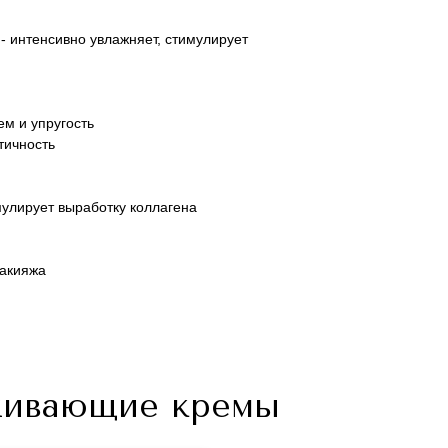
счет.
счет.
Мы сообщим Вам о дате отправления посылки и
Мы сообщим Вам о дате отправления посылки и
 интенсивно увлажняет, стимулирует
ее инвойс (почтовый номер), по которой Вы
ее инвойс (почтовый номер), по которой Вы
сможете отследить движение посылки на сайте
сможете отследить движение посылки на сайте
почтовой компании.
почтовой компании.
ем и упругость
тичность
мулирует выработку коллагена
макияжа
живающие кремы