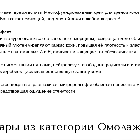
вает время вспять. Многофункциональный крем для зрелой кожи -
 Ваш секрет сияющей, подтянутой кожи в любом возрасте!
ффект:
) и гиалуроновая кислота заполняют морщины, возвращая коже объ
чный глютен укрепляют каркас кожи, повышая её плотность и элас
асыщает витаминами А и Е, смягчает и защищает от обезвоживания
я с пигментными пятнами, нейтрализует свободные радикалы и сти
 микробиом, усиливая естественную защиту кожи
вистое покрытие, разглаживая микрорельеф и облегчая нанесение 
+7 (495) 640-58-89
 предотвращая ощущение стянутости
+7 (929) 933-09-89
вары из категории Омола