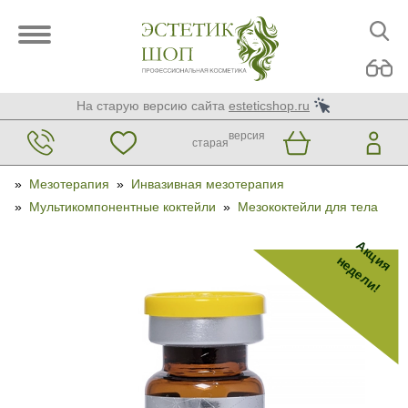
На старую версию сайта
esteticshop.ru
версия
старая
»
Мезотерапия
»
Инвазивная мезотерапия
»
Мультикомпонентные коктейли
»
Мезококтейли для тела
Акция
недели!