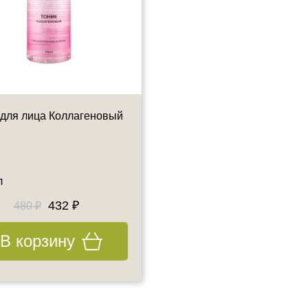
 для лица Коллагеновый
Тоник для жирной и
комбинированной кожи с
пребиотиком
л
150 мл
432 ₽
495 ₽
480 ₽
550 ₽
В корзину
В корзину