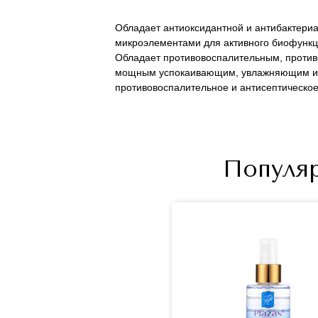
Обладает антиоксидантной и антибактериа
микроэлементами для активного биофункци
Обладает противовоспалительным, проти
мощным успокаивающим, увлажняющим и в
противовоспалительное и антисептическо
Популя