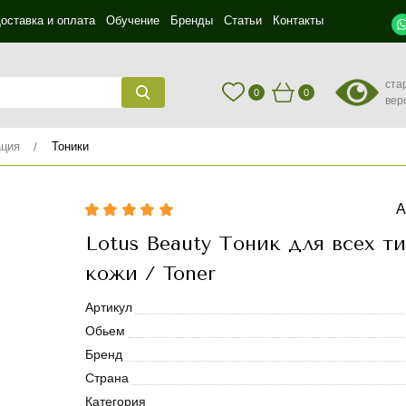
оставка и оплата
Обучение
Бренды
Статьи
Контакты
ста
0
0
вер
ация
Тоники
А
Lotus Beauty Тоник для всех т
кожи / Toner
Артикул
Обьем
Бренд
Страна
Категория