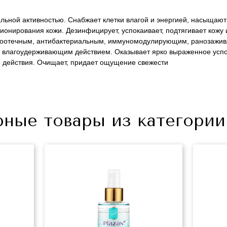
льной активностью. Снабжает клетки влагой и энергией, насыщают
онирования кожи. Дезинфицирует, успокаивает, подтягивает кожу 
воотечным, антибактериальным, иммуномодулирующим, ранозажи
лагоудерживающим действием. Оказывает ярко выраженное успо
е действия. Очищает, придает ощущение свежести
+7 (495) 640-58-89
рные товары из категории
+7 (929) 933-09-89