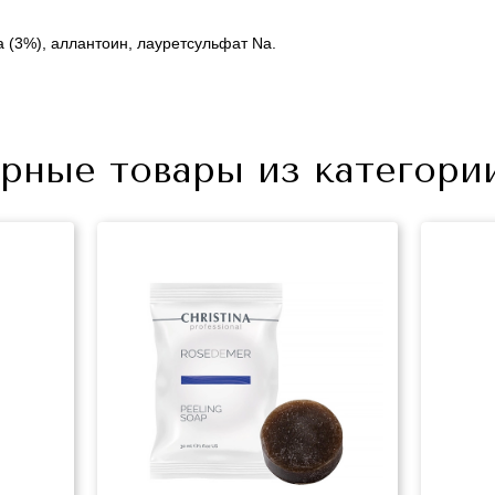
 (3%), аллантоин, лауретсульфат Na.
рные товары из категор
+7 (495) 640-58-89
+7 (929) 933-09-89