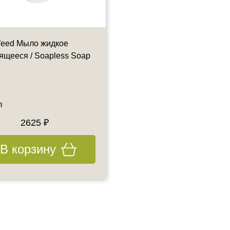
eed Мыло жидкое
Aroma Essence Мыло для
ящееся / Soapless Soap
жирной кожи / Soap for oily
л
250 мл
2625 ₽
2880 ₽
В корзину
В корзину