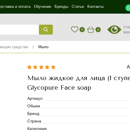
оставка и оплата
Обучение
Бренды
Статьи
Контакты
ста
0
0
вер
ющие средства
Мыло
А
Мыло жидкое для лица (1 ступе
Glycopure Face soap
Артикул
Обьем
Бренд
Страна
Категория