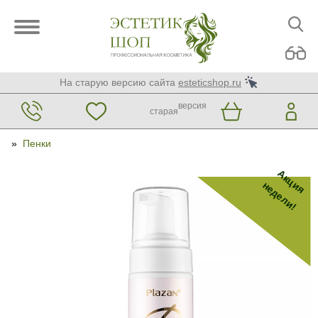
На старую версию сайта
esteticshop.ru
версия
старая
»
Пенки
Акция
недели!