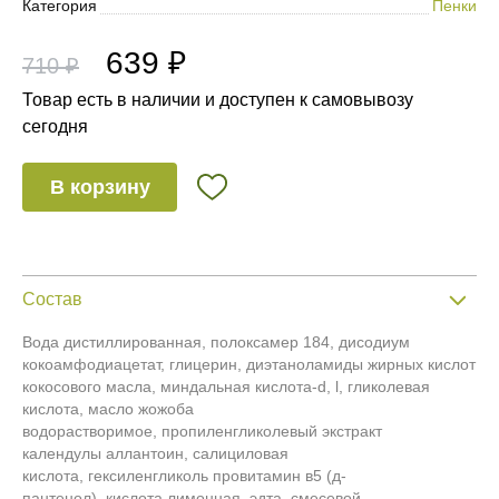
Категория
Пенки
639 ₽
710 ₽
Товар есть в наличии и доступен к самовывозу
сегодня
В корзину
Состав
Вода дистиллированная, полоксамер 184, дисодиум
кокоамфодиацетат, глицерин, диэтаноламиды жирных кислот
кокосового масла, миндальная кислота-d, l, гликолевая
кислота, масло жожоба
водорастворимое, пропиленгликолевый экстракт
календулы аллантоин, салициловая
кислота, гексиленгликоль провитамин в5 (д-
пантенол), кислота лимонная, эдта, смесевой