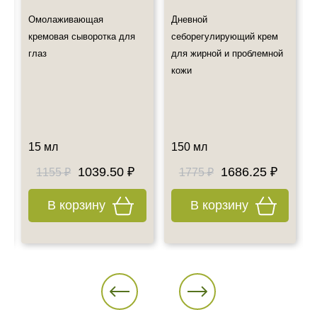
Мы не предлагаем к дистанционной продаже лекарственные
Омолаживающая
Дневной
препараты, но Вы по-прежнему можете оформить их
самовывоз
кремовая сыворотка для
себорегулирующий крем
Также примите к сведению наш график работы.
глаз
для жирной и проблемной
Все дополнительные вопросы Вы можете задать по E-mail:
кожи
info@esteticshop.ru или по телефону.
15 мл
150 мл
1039.50 ₽
1686.25 ₽
1155 ₽
1775 ₽
В корзину
В корзину