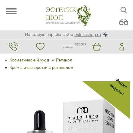
На старую версию сайта
esteticshop.ru
версия
старая
»
Косметический уход
»
Ретинол
»
Кремы и сыворотки с ретинолом
Акция
недели!