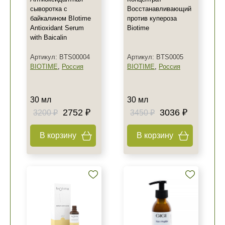
сыворотка с
Восстанавливающий
байкалином BIotime
против купероза
Antioxidant Serum
Biotime
with Baicalin
Артикул: BTS00004
Артикул: BTS0005
BIOTIME
,
Россия
BIOTIME
,
Россия
30 мл
30 мл
2752 ₽
3036 ₽
3200 ₽
3450 ₽
В корзину
В корзину