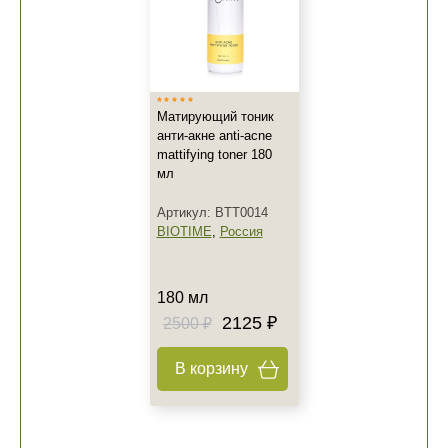
Матирующий тоник
анти-акне anti-acne
mattifying toner 180
мл
Артикул: BTT0014
BIOTIME
,
Россия
180 мл
2125 ₽
2500 ₽
В корзину