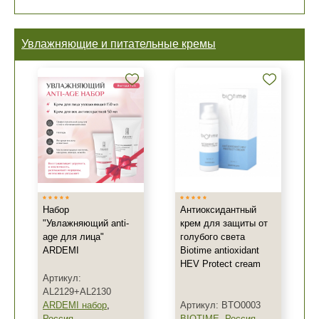
Увлажняющие и питательные кремы
Набор
Антиоксидантный
"Увлажняющий anti-
крем для защиты от
age для лица"
голубого света
ARDEMI
Biotime antioxidant
HEV Protect cream
Артикул:
AL2129+AL2130
ARDEMI набор
,
Артикул: BTO0003
Россия
BIOTIME
,
Россия