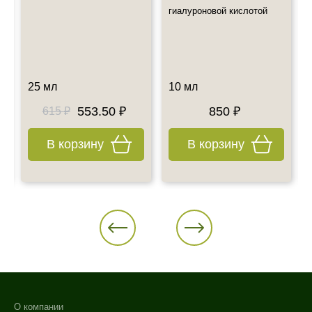
Также примите к сведению наш график работы.
0
гиалуроновой кислотой
Все дополнительные вопросы Вы можете задать по E-mail:
info@esteticshop.ru или по телефону.
25 мл
10 мл
553.50 ₽
850 ₽
615 ₽
В корзину
В корзину
О компании