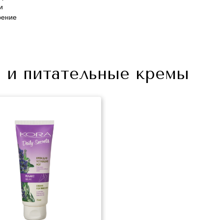
и
рение
 и питательные кремы