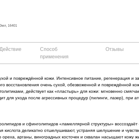
0мл, 16401
Действие
Способ
Отзывы
применения
хой и повреждённой кожи. Интенсивное питание, регенерация и з
го восстановления очень сухой, обезвоженной и повреждённой ко
олитиками, действует как «пластырь» для кожи: мгновенно смягча
т для ухода после агрессивных процедур (пилинги, лазер), при ат
Не показывать предложение о консультации
+7 (495) 640-58-89
сфолипидов и сфинголипидов «ламеллярной структуры» воссоздаёт
+7 (929) 933-09-89
ая кислота деликатно отшелушивают, устраняя шелушение и чувств
го ореха, арганы, виноградных косточек и сквалан насыщают кожу