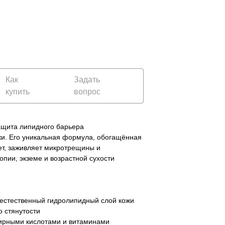
счет.
счет.
Мы сообщим Вам о дате отправления посылки и
Мы сообщим Вам о дате отправления посылки и
ее инвойс (почтовый номер), по которой Вы
ее инвойс (почтовый номер), по которой Вы
сможете отследить движение посылки на сайте
сможете отследить движение посылки на сайте
почтовой компании.
почтовой компании.
Как
Задать
купить
вопрос
ащита липидного барьера
жи. Его уникальная формула, обогащённая
ет, заживляет микротрещины и
опии, экземе и возрастной сухости
 естественный гидролипидный слой кожи
о стянутости
 жирными кислотами и витаминами