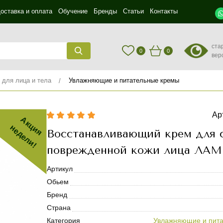
оставка и оплата
Обучение
Бренды
Статьи
Контакты
ста
0
0
вер
 для лица и тела
Увлажняющие и питательные кремы
Ар
Акция
недели!
Восстанавливающий крем для 
поврежденной кожи лица ЛА
Артикул
Обьем
Бренд
Страна
Категория
Увлажняющие и пит