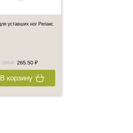
для уставших ног Релакс
Крем для огрубевшей кож
стоп Смягчение
75 мл
265.50 ₽
270 ₽
295 ₽
300 ₽
В корзину
В корзину