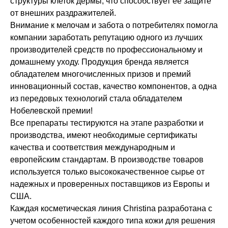
структуры клеток дермы, что способствует её защите
от внешних раздражителей.
+7 (495) 640-58-89
Внимание к мелочам и забота о потребителях помогла
+7 (929) 933-09-89
компании заработать репутацию одного из лучших
производителей средств по профессиональному и
домашнему уходу. Продукция бренда является
обладателем многочисленных призов и премий
инновационный состав, качество компонентов, а одна
из передовых технологий стала обладателем
Нобелевской премии!
Все препараты тестируются на этапе разработки и
производства, имеют необходимые сертификаты
качества и соответствия международным и
европейским стандартам. В производстве товаров
используется только высококачественное сырье от
надежных и проверенных поставщиков из Европы и
США.
Каждая косметическая линия Christina разработана с
учетом особенностей каждого типа кожи для решения