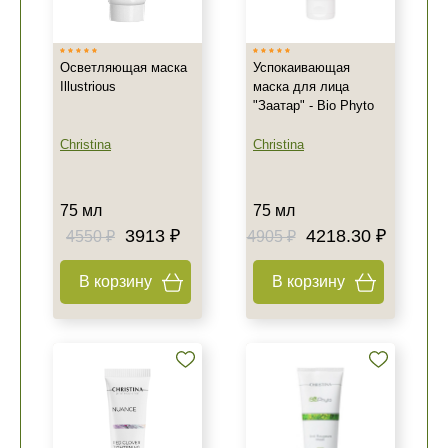
Осветляющая маска
Успокаивающая
Illustrious
маска для лица
"Заатар" - Bio Phyto
Christina
Christina
75 мл
75 мл
3913 ₽
4218.30 ₽
4550 ₽
4905 ₽
В корзину
В корзину