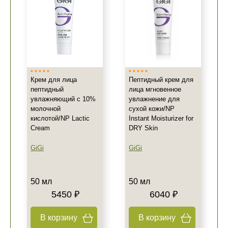
Крем для лица
Пептидный крем для
пептидный
лица мгновенное
увлажняющий с 10%
увлажнение для
молочной
сухой кожи/NP
кислотой/NP Lactic
Instant Moisturizer for
Cream
DRY Skin
GiGi
GiGi
50 мл
50 мл
5450 ₽
6040 ₽
В корзину
В корзину