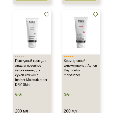
Пептидный крем для
Крем дневной
лица мгновенное
акнеконтроль / Acnon
увлажнение для
Day control
сухой кожи/NP
moisturizer
Instant Moisturizer for
DRY Skin
GiGi
GiGi
200 мл
200 мл