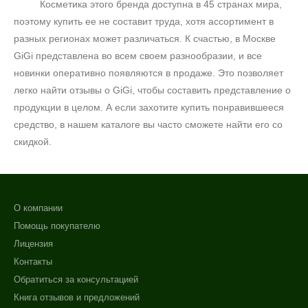
Косметика этого бренда доступна в 45 странах мира,
поэтому купить ее не составит труда, хотя ассортимент в
разных регионах может различаться. К счастью, в Москве
GiGi
представлена во всем своем разнообразии, и все
новинки оперативно появляются в продаже. Это позволяет
легко найти отзывы о
GiGi
, чтобы составить представление о
продукции в целом. А если захотите купить понравившееся
средство, в нашем каталоге вы часто сможете найти его со
скидкой.
О компании
Помощь покупателю
Лицензия
Контакты
Обратиться за консультацией
Книга отзывов и предложений