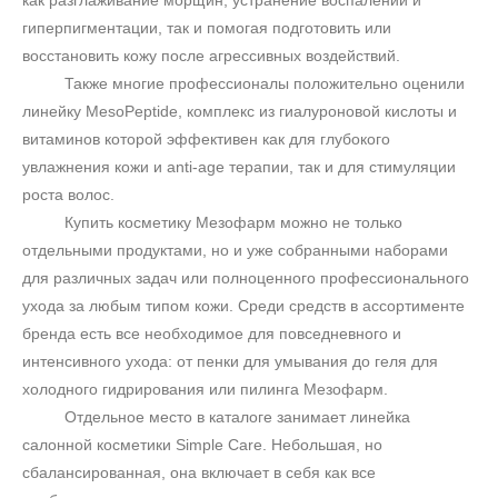
как разглаживание морщин, устранение воспалений и
гиперпигментации, так и помогая подготовить или
восстановить кожу после агрессивных воздействий.
Также многие профессионалы положительно оценили
линейку
MesoPeptide
, комплекс из гиалуроновой кислоты и
витаминов которой эффективен как для глубокого
увлажнения кожи и
anti
-
age
терапии, так и для стимуляции
роста волос.
Купить косметику Мезофарм можно не только
отдельными продуктами, но и уже собранными наборами
для различных задач или полноценного профессионального
ухода за любым типом кожи. Среди средств в ассортименте
бренда есть все необходимое для повседневного и
интенсивного ухода: от пенки для умывания до геля для
холодного гидрирования или пилинга Мезофарм.
Отдельное место в каталоге занимает линейка
салонной косметики
Simple
Care
. Небольшая, но
сбалансированная, она включает в себя как все