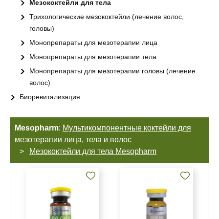
Мезококтейли для тела
Трихологические мезококтейли (лечение волос,
головы)
Монопрепараты для мезотерапии лица
Монопрепараты для мезотерапии тела
Монопрепараты для мезотерапии головы (лечение
волос)
Биоревитализация
Mesopharm
:
Мультикомпонентные коктейли для
мезотерапии лица, тела и волос
Мезококтейли для тела Mesopharm