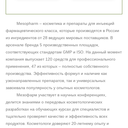
Mesopharm
– косметика и препараты для инъекций
фармацевтического класса, которые производятся в России
из ингредиентов от 28 ведущих мировых поставщиков. В
арсенале бренда 5 производственных площадок,
соответствующих стандартам
GMP
и
ISO
. На данный момент
компания выпускает 120 средств для профессионального
применения, 47 из которых – полностью собственного
производства. Эффективность формул и наличие как
узконаправленных препаратов, так и универсальных
завоевала популярность у опытных косметологов.
Мезофарм участвует в научных конференциях,
делится знаниями о передовых косметологических
+7 (495) 640-58-89
разработках на обучающих курсах для специалистов и
+7 (929) 933-09-89
тщательно проверяет качество и эффективность всех
продуктов. Косметологи доверяют 20-летнему опыту и