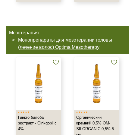
Мезотерапия
Монопрепараты для мезотерапии головы
(лечение волос) Optima Mesotherapy
Гинкго билоба
Органический
экстракт - Ginkgobilic
кремний 0,5% OM-
4%
SILORGANIC 0,5% 5
мл