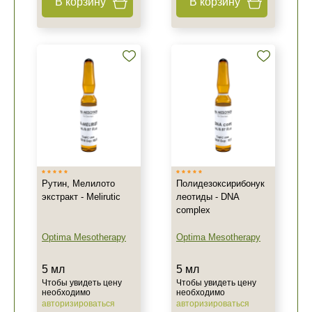
В корзину
В корзину
Рутин, Мелилото
Полидезоксирибонук
экстракт - Melirutic
леотиды - DNA
complex
Optima Mesotherapy
Optima Mesotherapy
5 мл
5 мл
Чтобы увидеть цену
Чтобы увидеть цену
необходимо
необходимо
авторизироваться
авторизироваться