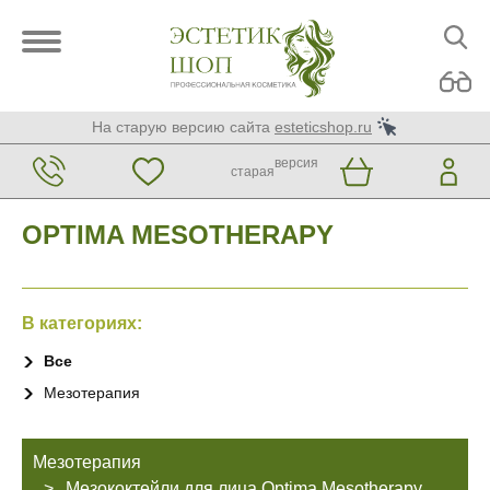
На старую версию сайта
esteticshop.ru
версия
старая
OPTIMA MESOTHERAPY
В категориях:
Все
Мезотерапия
Мезотерапия
Мезококтейли для лица Optima Mesotherapy