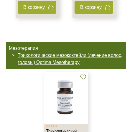
В корзину
В корзину
Мезотерапия
Трихологические мезококтейли (лечение волос,
головы) Optima Mesotherapy
Трихологический