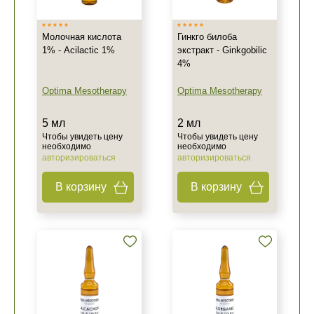
Не показывать предложение о консультации
Молочная кислота
Гинкго билоба
+7 (495) 640-58-89
1% - Acilactic 1%
экстракт - Ginkgobilic
4%
+7 (929) 933-09-89
Optima Mesotherapy
Optima Mesotherapy
5 мл
2 мл
Чтобы увидеть цену
Чтобы увидеть цену
необходимо
необходимо
авторизироваться
авторизироваться
В корзину
В корзину