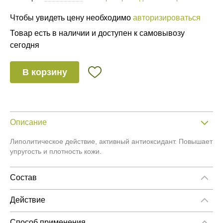
Чтобы увидеть цену необходимо
авторизироваться
Товар есть в наличии и доступен к самовывозу
сегодня
В корзину
Описание
Липолитическое действие, активный антиоксидант. Повышает
упругость и плотность кожи.
Состав
L-Карнитин, 20%.
Действие
Оказывает умеренное липолитическое действие на
локализованные и распространенные жировые отложения.
Способ применения