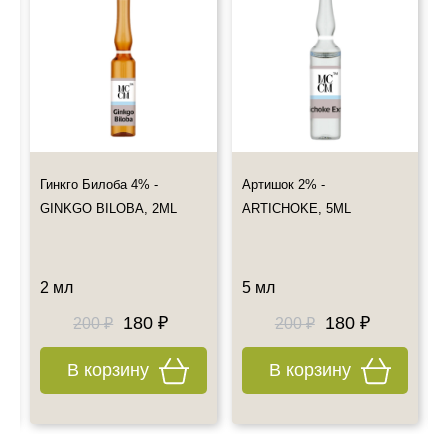
персональных данных
- Выбрать дату и способ доставки.
- Оставить свои координаты.
Пожалуйста ознакомьтесь с информацией об оплате и
доставке заказов!
Мы не предлагаем к дистанционной продаже лекарственные
препараты, но Вы по-прежнему можете оформить их
Гинкго Билоба 4% -
Артишок 2% -
самовывоз
Также примите к сведению наш график работы.
GINKGO BILOBA, 2ML
ARTICHOKE, 5ML
Все дополнительные вопросы Вы можете задать по E-mail:
info@esteticshop.ru или по телефону.
2 мл
5 мл
180 ₽
180 ₽
200 ₽
200 ₽
В корзину
В корзину