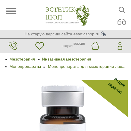
На старую версию сайта
esteticshop.ru
версия
старая
»
Мезотерапия
»
Инвазивная мезотерапия
»
Монопрепараты
»
Монопрепараты для мезотерапии лица
Акция
недели!