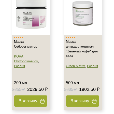
После 25
Действие
Восстановление
Обезжиривание
Осветление
Маска
Маска
Показать еще
Себорегулятор
антицеллюлитная
"Зеленый кофе" для
Назначение против
тела
KORA
Phytocosmetics
,
Целлюлит
Россия
Green Matrix
,
Россия
Результат
200 мл
500 мл
Лифтинг
2029.50 ₽
1902.50 ₽
2255 ₽
3805 ₽
Упругость
В корзину
В корзину
Область применения