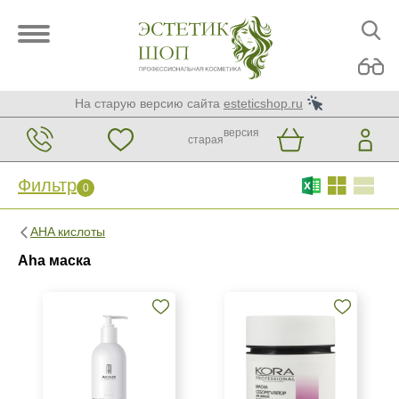
На старую версию сайта
esteticshop.ru
версия
старая
Фильтр
0
Фильтр
0
AHA кислоты
Бренд
Aha маска
ARDEMI
GiGi
Green Matrix
Показать еще
Страна