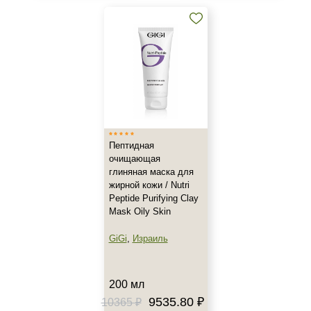
Лицо
Тело
Объём
50 мл
150 мл
200 мл
Показать еще
Пептидная
очищающая
глиняная маска для
жирной кожи / Nutri
Peptide Purifying Clay
Mask Oily Skin
GiGi
,
Израиль
200 мл
9535.80 ₽
10365 ₽