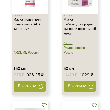
Израиль
Россия
Маска-пилинг для
Маска
лица и шеи с АНА-
Себорегулятор для
Тип товара
кислотами
жирной и проблемной
кожи
Маска
Пилинг
KORA
Phytocosmetics
,
ARDEMI
,
Россия
Россия
Класс косметики
Домашняя
150 мл
50 мл
Тип кожи
926.25 ₽
1029 ₽
975 ₽
1470 ₽
Жирная
В корзину
В корзину
Проблемная
Возраст