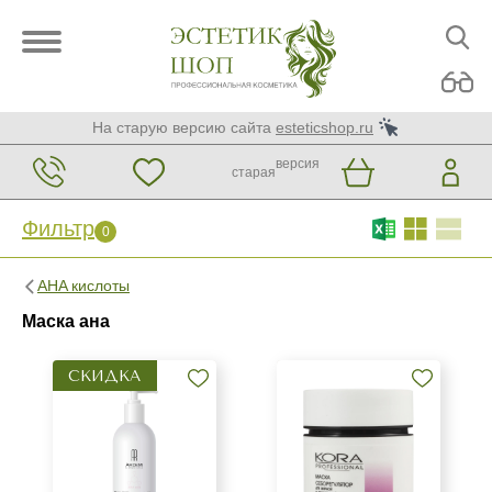
На старую версию сайта
esteticshop.ru
версия
старая
Фильтр
0
Фильтр
0
AHA кислоты
Бренд
Маска ана
ARDEMI
СКИДКА
GiGi
Green Matrix
Показать еще
Страна