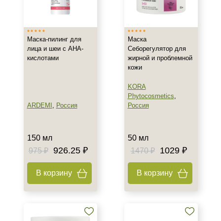
Израиль
Россия
Маска-пилинг для
Маска
лица и шеи с АНА-
Себорегулятор для
Тип товара
кислотами
жирной и проблемной
кожи
Маска
Пилинг
KORA
Phytocosmetics
,
ARDEMI
,
Россия
Россия
Класс косметики
Домашняя
150 мл
50 мл
Тип кожи
926.25 ₽
1029 ₽
975 ₽
1470 ₽
Жирная
В корзину
В корзину
Проблемная
Возраст