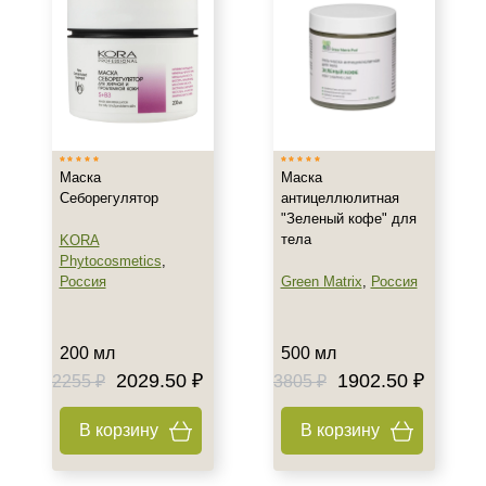
После 25
Действие
Восстановление
Обезжиривание
Осветление
Маска
Маска
Показать еще
Себорегулятор
антицеллюлитная
"Зеленый кофе" для
Назначение против
тела
KORA
Phytocosmetics
,
Целлюлит
Россия
Green Matrix
,
Россия
Результат
200 мл
500 мл
Лифтинг
2029.50 ₽
1902.50 ₽
2255 ₽
3805 ₽
Упругость
В корзину
В корзину
Область применения