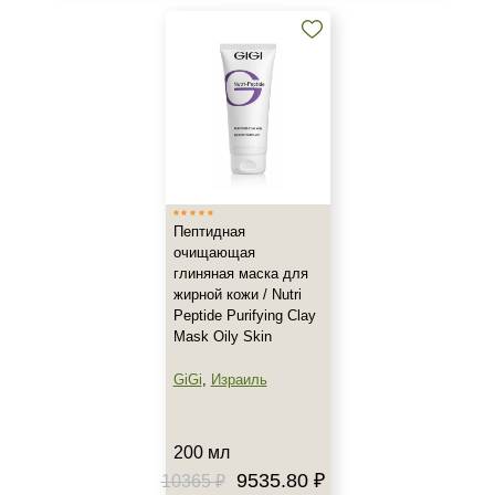
Лицо
Тело
Объём
50 мл
150 мл
200 мл
Показать еще
Пептидная
очищающая
глиняная маска для
жирной кожи / Nutri
Peptide Purifying Clay
Mask Oily Skin
GiGi
,
Израиль
200 мл
9535.80 ₽
10365 ₽