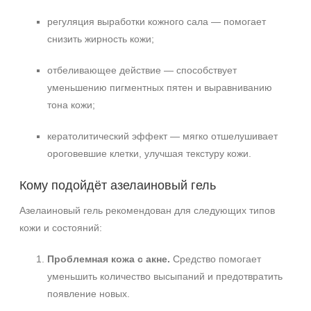
Декольте
регуляция выработки кожного сала — помогает
Лицо
снизить жирность кожи;
Шея
отбеливающее действие — способствует
Объём
уменьшению пигментных пятен и выравниванию
тона кожи;
160 мл
кератолитический эффект — мягко отшелушивает
Ингредиенты
ороговевшие клетки, улучшая текстуру кожи.
Азелаиновая кислота
Кому подойдёт азелаиновый гель
Алоэ
Гиалуроновая кислота
Азелаиновый гель рекомендован для следующих типов
Показать еще
кожи и состояний:
Время применения
Проблемная кожа с акне.
Средство помогает
уменьшить количество высыпаний и предотвратить
Ежедневный
появление новых.