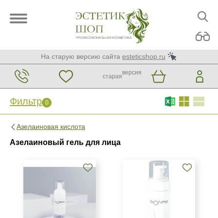
На старую версию сайта
esteticshop.ru
версия
старая
Фильтр
0
Фильтр
0
Азелаиновая кислота
Бренд
Азелаиновый гель для лица
BIOTIME
Страна
Россия