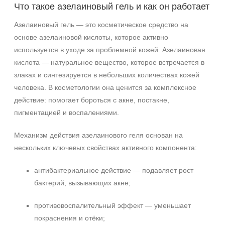
Что такое азелаиновый гель и как он работает
Обезжиривание
Азелаиновый гель — это косметическое средство на
Обновление
основе азелаиновой кислоты, которое активно
Показать еще
используется в уходе за проблемной кожей. Азелаиновая
Назначение против
кислота — натуральное вещество, которое встречается в
злаках и синтезируется в небольших количествах кожей
Гиперкератоз
человека. В косметологии она ценится за комплексное
Гиперпигментация
действие: помогает бороться с акне, постакне,
Постакне
пигментацией и воспалениями.
Показать еще
Механизм действия азелаинового геля основан на
Результат
нескольких ключевых свойствах активного компонента:
Гладкость
Обновление клеток
антибактериальное действие — подавляет рост
Ровный тон
бактерий, вызывающих акне;
Показать еще
противовоспалительный эффект — уменьшает
Область применения
покраснения и отёки;