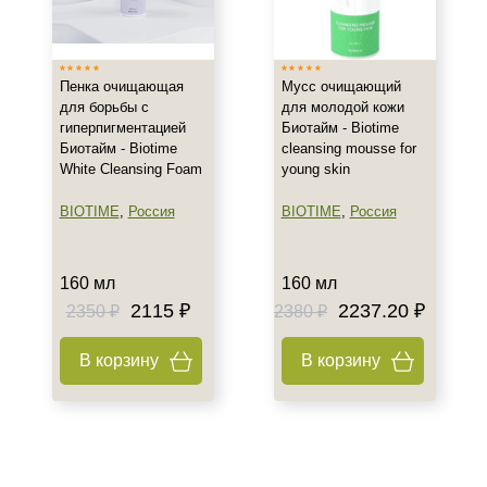
Тип товара
Мусс
Пенка
Пенка очищающая
Мусс очищающий
для борьбы с
для молодой кожи
гиперпигментацией
Биотайм - Biotime
Класс косметики
Биотайм - Biotime
cleansing mousse for
White Cleansing Foam
young skin
Домашняя
Профессиональная
BIOTIME
,
Россия
BIOTIME
,
Россия
Тип кожи
160 мл
160 мл
Все типы кожи
2115 ₽
2237.20 ₽
2350 ₽
2380 ₽
Возраст
В корзину
В корзину
Любой возраст (от 18 лет)
Действие
Матирование