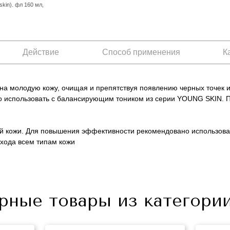
kin). фл 160 мл,
Действие
Способ применения
К
 на молодую кожу, очищая и препятствуя появлению черных точек 
использовать с балансирующим тоником из серии YOUNG SKIN. П
 кожи. Для повышения эффективности рекомендовано использова
Не показывать предложение о консультации
хода всем типам кожи
+7 (495) 640-58-89
+7 (929) 933-09-89
рные товары из категори