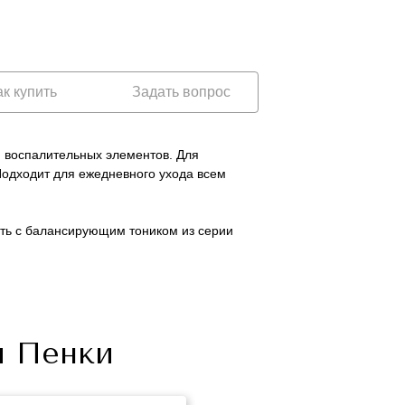
счет.
счет.
Мы сообщим Вам о дате отправления посылки и
Мы сообщим Вам о дате отправления посылки и
ее инвойс (почтовый номер), по которой Вы
ее инвойс (почтовый номер), по которой Вы
сможете отследить движение посылки на сайте
сможете отследить движение посылки на сайте
почтовой компании.
почтовой компании.
ак купить
Задать вопрос
и воспалительных элементов. Для
одходит для ежедневного ухода всем
ть с балансирующим тоником из серии
и Пенки