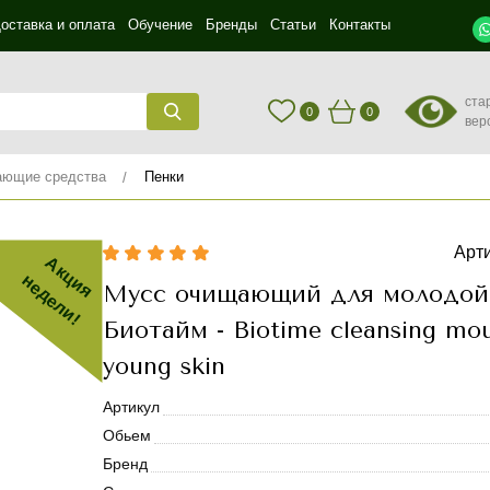
оставка и оплата
Обучение
Бренды
Статьи
Контакты
ста
0
0
вер
ющие средства
Пенки
Арт
Акция
недели!
Мусс очищающий для молодой
Биотайм - Biotime cleansing mou
young skin
Артикул
Обьем
Бренд