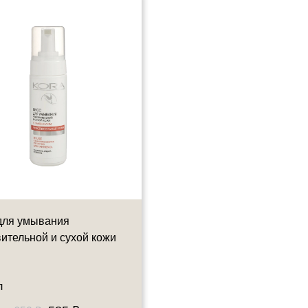
для умывания
Мусс для умывания
вительной и сухой кожи
увлажняющий Kora
л
160 мл