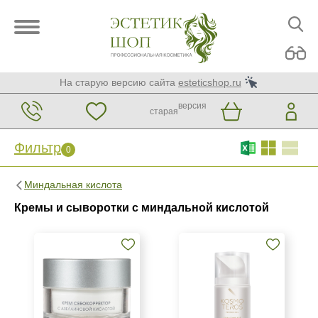
На старую версию сайта
esteticshop.ru
версия
старая
Фильтр
0
Фильтр
0
Миндальная кислота
Бренд
Кремы и сыворотки с миндальной кислотой
BIOTIME
GiGi
KORA Phytocosmetics
Показать еще
Страна