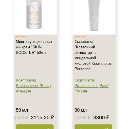
Проблемная
Показать еще
Возраст
Любой возраст (от 18 лет)
Многофункциональн
Сыворотка
После 20
ый крем "SKIN
"Клеточный
BOOSTER" 50мл
активатор" с
Действие
миндальной
кислотой Kosmoteros
Personnel
Восстановление
Обновление
Kosmoteros
Kosmoteros
Осветление
Professionnel (Paris)
,
Professionnel (Paris)
,
Франция
Россия
Показать еще
Назначение против
50 мл
30 мл
Акне
3115.20 ₽
3300 ₽
3540 ₽
3750 ₽
Возрастные изменения