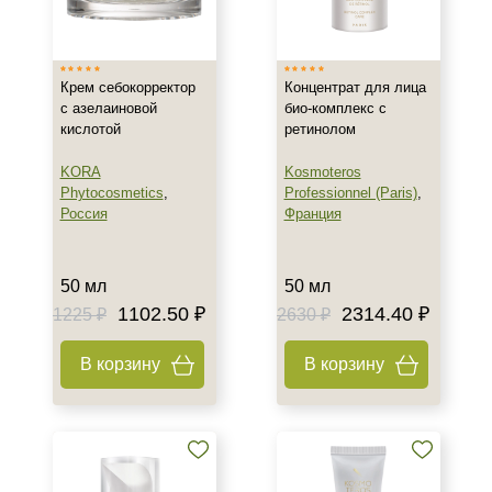
Израиль
Россия
Крем себокорректор
Концентрат для лица
Франция
с азелаиновой
био-комплекс с
кислотой
ретинолом
Тип товара
KORA
Kosmoteros
Концентрат
Phytocosmetics
,
Professionnel (Paris)
,
Крем
Россия
Франция
Сыворотка
50 мл
50 мл
Класс косметики
1102.50 ₽
2314.40 ₽
1225 ₽
2630 ₽
Домашняя
В корзину
В корзину
Профессиональная
Тип кожи
Все типы кожи
Жирная