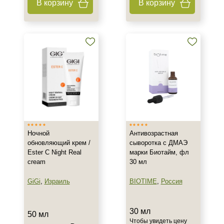
Гиперкератоз
В корзину
В корзину
Показать еще
Результат
Гладкость
Защита
Лифтинг
Показать еще
Область применения
Не показывать предложение о консультации
+7 (495) 640-58-89
Декольте
Ночной
Антивозрастная
+7 (929) 933-09-89
обновляющий крем /
сыворотка с ДМАЭ
Лицо
Ester C Night Real
марки Биотайм, фл
Тело
cream
30 мл
Показать еще
GiGi
,
Израиль
BIOTIME
,
Россия
Объём
30 мл
30 мл
50 мл
Чтобы увидеть цену
50 мл