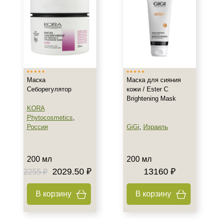
Осветление
Очищение
Показать еще
Результат
Гладкость
Маска
Маска для сияния
Обновление клеток
Себорегулятор
кожи / Ester C
Ровный тон
Brightening Mask
KORA
Показать еще
Phytocosmetics
,
Россия
GiGi
,
Израиль
Область применения
Декольте
200 мл
200 мл
Лицо
2029.50 ₽
13160 ₽
2255 ₽
Шея
В корзину
В корзину
Объём
50 мл