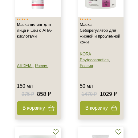
Израиль
Россия
Маска-пилинг для
Маска
Тип товара
лица и шеи с АНА-
Себорегулятор для
кислотами
жирной и проблемной
Маска
кожи
Пилинг
KORA
Phytocosmetics
,
Класс косметики
ARDEMI
,
Россия
Россия
Профессиональная
150 мл
50 мл
Тип кожи
858 ₽
1029 ₽
975 ₽
1470 ₽
Все типы кожи
Чувствительная
В корзину
В корзину
Действие
Восстановление