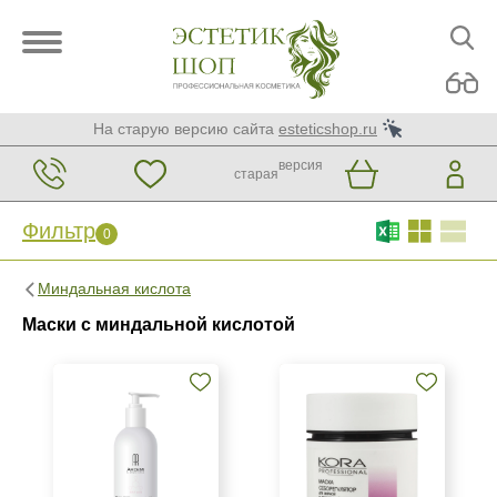
На старую версию сайта
esteticshop.ru
версия
старая
Фильтр
0
Фильтр
0
Миндальная кислота
Бренд
Маски с миндальной кислотой
ARDEMI
GiGi
KORA Phytocosmetics
Страна