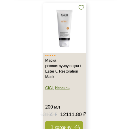
150 мл
200 мл
Ингредиенты
Алоэ
Витамин А
Миндальная кислота
Маска
+7 (495) 640-58-89
реконструирующая /
+7 (929) 933-09-89
Ester C Restoration
Mask
GiGi
,
Израиль
200 мл
12111.80 ₽
13165 ₽
В корзину