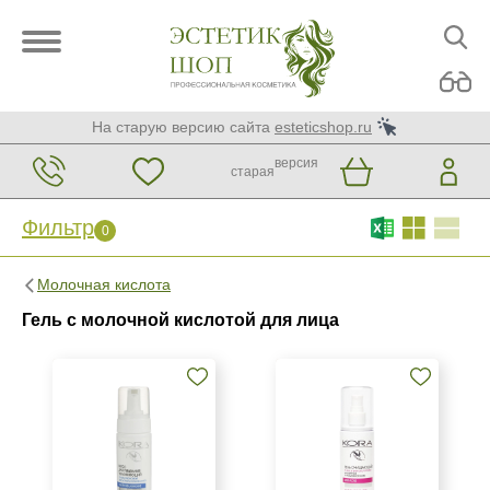
На старую версию сайта
esteticshop.ru
версия
старая
Фильтр
0
Фильтр
0
Молочная кислота
Бренд
Гель с молочной кислотой для лица
BIOTIME
Christina
KORA Phytocosmetics
Показать еще
Страна