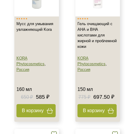
Израиль
Россия
Мусс для умывания
Гель очищающий с
Франция
увлажняющий Kora
АНА и ВНА
кислотами для
Тип товара
жирной и проблемной
кожи
Гель
Мусс
KORA
KORA
Phytocosmetics
,
Phytocosmetics
,
Пенка
Россия
Россия
Класс косметики
160 мл
150 мл
Домашняя
585 ₽
697.50 ₽
650 ₽
775 ₽
Профессиональная
В корзину
В корзину
Тип кожи
Все типы кожи
Жирная