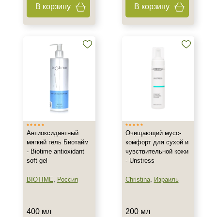
В корзину
В корзину
150 мл
160 мл
Показать еще
Ингредиенты
AHA-кислоты
Алоэ
Аминокислоты
Показать еще
Время применения
Антиоксидантный
Очищающий мусс-
мягкий гель Биотайм
комфорт для сухой и
- Biotime antioxidant
чувствительной кожи
Ежедневный
soft gel
- Unstress
Процедура
BIOTIME
,
Россия
Christina
,
Израиль
Демакияж
Пилинг
400 мл
200 мл