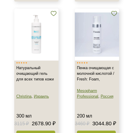
Возрастные изменения
Воспаление
Показать еще
Результат
Гладкость
Защита
Обновление клеток
Показать еще
Натуральный
Пенка очищающая с
очищающий гель
молочной кислотой /
Область применения
для всех типов кожи
Fresh: Foam,
Веки
Mesopharm
Декольте
Christina
,
Израиль
Professional
,
Россия
Лицо
Показать еще
300 мл
200 мл
Объём
2678.90 ₽
3044.80 ₽
3115 ₽
3460 ₽
100 мл