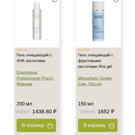
Зрелая
Показать еще
Возраст
Любой возраст
Любой возраст (от 18 лет)
После 20
Гель очищающий с
Гель очищающий с
АНА кислотами
фруктовыми
кислотами Aha gel
Действие
Kosmoteros
Professionnel (Paris)
,
Mesopharm Simple
Восстановление
Франция
Care
,
Россия
Матирование
Обезжиривание
200 мл
150 мл
Показать еще
1438.80 ₽
1652 ₽
1635 ₽
2360 ₽
Назначение против
В корзину
В корзину
Акне