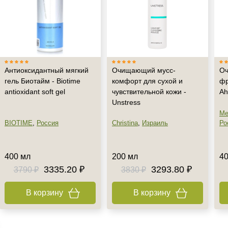
Антиоксидантный мягкий
Очищающий мусс-
Оч
гель Биотайм - Biotime
комфорт для сухой и
фр
antioxidant soft gel
чувствительной кожи -
Ah
Unstress
Me
BIOTIME
,
Россия
Christina
,
Израиль
Ро
400 мл
200 мл
40
3335.20 ₽
3293.80 ₽
3790 ₽
3830 ₽
В корзину
В корзину