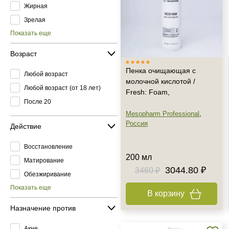
Жирная
Зрелая
Показать еще
Возраст
Пенка очищающая с
Любой возраст
молочной кислотой /
Любой возраст (от 18 лет)
Fresh: Foam,
После 20
Mesopharm Professional
,
Россия
Действие
Восстановление
200 мл
Матирование
3044.80 ₽
3460 ₽
Обезжиривание
Показать еще
В корзину
Назначение против
Акне