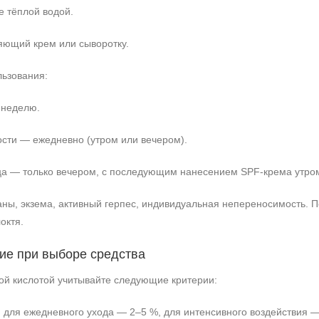
 тёплой водой.
яющий крем или сыворотку.
льзования:
 неделю.
сти — ежедневно (утром или вечером).
ца — только вечером, с последующим нанесением SPF-крема утро
аны, экзема, активный герпес, индивидуальная непереносимость. 
октя.
ие при выборе средства
ной кислотой учитывайте следующие критерии:
:
для ежедневного ухода — 2–5 %, для интенсивного воздействия —