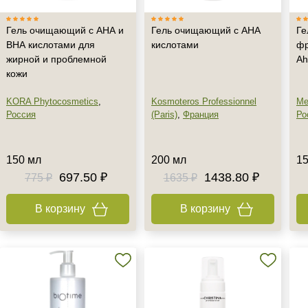
Гель очищающий с АНА и
Гель очищающий с АНА
Ге
ВНА кислотами для
кислотами
фр
жирной и проблемной
Ah
кожи
KORA Phytocosmetics
,
Kosmoteros Professionnel
Me
Россия
(Paris)
,
Франция
Ро
150 мл
200 мл
15
697.50 ₽
1438.80 ₽
775 ₽
1635 ₽
В корзину
В корзину