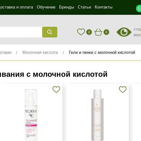
оставка и оплата
Обучение
Бренды
Статьи
Контакты
ста
0
0
вер
лотами
Молочная кислота
Гели и пенки с молочной кислотой
ывания с молочной кислотой