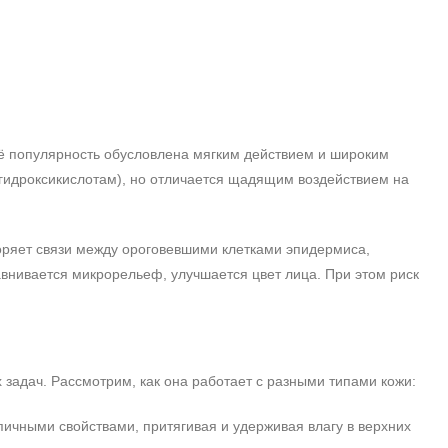
ё популярность обусловлена мягким действием и широким
а‑гидроксикислотам), но отличается щадящим воздействием на
оряет связи между ороговевшими клетками эпидермиса,
авнивается микрорельеф, улучшается цвет лица. При этом риск
задач. Рассмотрим, как она работает с разными типами кожи:
пичными свойствами, притягивая и удерживая влагу в верхних