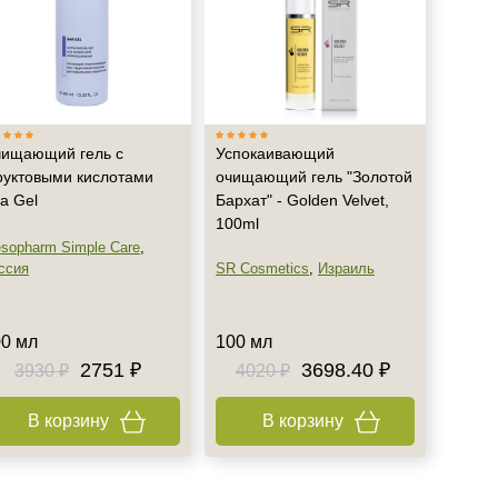
ищающий гель с
Успокаивающий
уктовыми кислотами
очищающий гель "Золотой
a Gel
Бархат" - Golden Velvet,
100ml
sopharm Simple Care
,
ссия
SR Cosmetics
,
Израиль
0 мл
100 мл
2751 ₽
3698.40 ₽
3930 ₽
4020 ₽
В корзину
В корзину