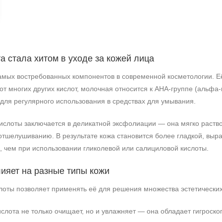
а стала хитом в уходе за кожей лица
амых востребованных компонентов в современной косметологии. Е
от многих других кислот, молочная относится к AHA-группе (альф
 для регулярного использования в средствах для умывания.
ислоты заключается в деликатной эксфолиации — она мягко раств
отшелушиванию. В результате кожа становится более гладкой, выр
, чем при использовании гликолевой или салициловой кислоты.
лияет на разные типы кожи
+7 (495) 640-58-89
оты позволяет применять её для решения множества эстетических 
+7 (929) 933-09-89
слота не только очищает, но и увлажняет — она обладает гигроско