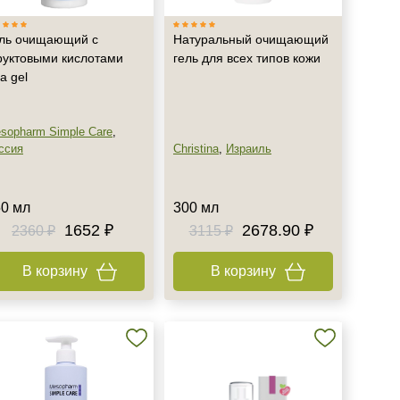
ль очищающий с
Натуральный очищающий
уктовыми кислотами
гель для всех типов кожи
a gel
sopharm Simple Care
,
ссия
Christina
,
Израиль
0 мл
300 мл
1652 ₽
2678.90 ₽
2360 ₽
3115 ₽
В корзину
В корзину