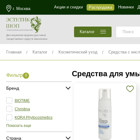
Акции и скидки
Новинки
Д
Распродажа
г. Москва
Каталог
Дистанционная продажа
(доставка)
лекарственных средств невозможна
Главная
Каталог
Косметический уход
Средства с кис
Средства для ум
Фильтр
0
Бренд
BIOTIME
Christina
KORA Phytocosmetics
Показать еще
Страна