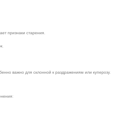
ает признаки старения.
к.
обенно важно для склонной к раздражениям или куперозу.
енения: