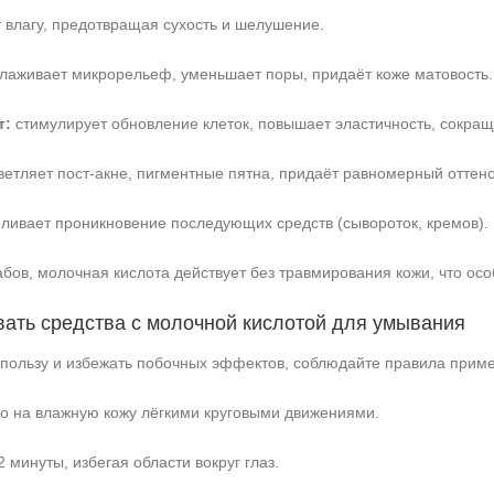
 влагу, предотвращая сухость и шелушение.
лаживает микрорельеф, уменьшает поры, придаёт коже матовость.
т:
стимулирует обновление клеток, повышает эластичность, сокращ
етляет пост-акне, пигментные пятна, придаёт равномерный оттено
ливает проникновение последующих средств (сывороток, кремов).
абов, молочная кислота действует без травмирования кожи, что ос
вать средства с молочной кислотой для умывания
пользу и избежать побочных эффектов, соблюдайте правила прим
о на влажную кожу лёгкими круговыми движениями.
минуты, избегая области вокруг глаз.