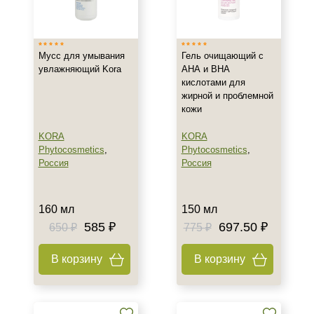
Израиль
Россия
Мусс для умывания
Гель очищающий с
Франция
увлажняющий Kora
АНА и ВНА
кислотами для
Тип товара
жирной и проблемной
кожи
Гель
Мусс
KORA
KORA
Phytocosmetics
,
Phytocosmetics
,
Пенка
Россия
Россия
Класс косметики
160 мл
150 мл
Домашняя
585 ₽
697.50 ₽
650 ₽
775 ₽
Профессиональная
В корзину
В корзину
Тип кожи
Все типы кожи
Жирная