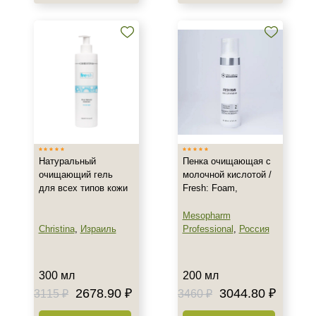
Возрастные изменения
Воспаление
Показать еще
Результат
Гладкость
Защита
Обновление клеток
Показать еще
Натуральный
Пенка очищающая с
очищающий гель
молочной кислотой /
Область применения
для всех типов кожи
Fresh: Foam,
Веки
Mesopharm
Декольте
Christina
,
Израиль
Professional
,
Россия
Лицо
Показать еще
300 мл
200 мл
Объём
2678.90 ₽
3044.80 ₽
3115 ₽
3460 ₽
100 мл