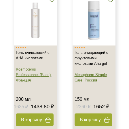
Зрелая
Показать еще
Возраст
Любой возраст
Любой возраст (от 18 лет)
После 20
Гель очищающий с
Гель очищающий с
АНА кислотами
фруктовыми
кислотами Aha gel
Действие
Kosmoteros
Professionnel (Paris)
,
Mesopharm Simple
Восстановление
Франция
Care
,
Россия
Матирование
Обезжиривание
200 мл
150 мл
Показать еще
1438.80 ₽
1652 ₽
1635 ₽
2360 ₽
Назначение против
В корзину
В корзину
Акне