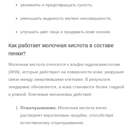
увлажнять и предотвращать сухость;
уменьшать видимость мелких несовершенств;
улучшать цвет лица и придавать коже сияние.
Как работает молочная кислота в составе
пенки?
Молочная кислота относится к альфа-гидроксикислотам
(AHA), которые действуют на поверхности кожи, разрушая
связи между омертвевшими клетками. В результате
эпидермис обновляется, а кожа становится более гладкой
и ровной. Ключевые механизмы действия:
Не показывать предложение о консультации
+7 (495) 640-58-89
Отшелушивание.
Молочная кислота мягко
+7 (929) 933-09-89
растворяет кератиновые чешуйки, способствуя
естественному отшелушиванию.