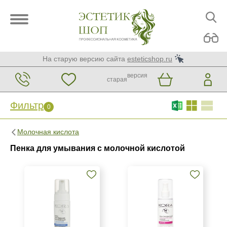
На старую версию сайта
esteticshop.ru
версия
старая
Фильтр
0
Фильтр
0
Молочная кислота
Бренд
Пенка для умывания с молочной кислотой
BIOTIME
Christina
KORA Phytocosmetics
Показать еще
Страна