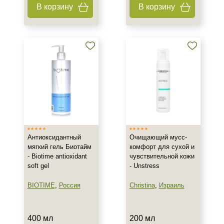
В корзину
В корзину
150 мл
160 мл
Показать еще
Ингредиенты
AHA-кислоты
Алоэ
Аминокислоты
Показать еще
Время применения
Антиоксидантный
Очищающий мусс-
мягкий гель Биотайм
комфорт для сухой и
- Biotime antioxidant
чувствительной кожи
Ежедневный
soft gel
- Unstress
Процедура
BIOTIME
,
Россия
Christina
,
Израиль
Демакияж
Пилинг
400 мл
200 мл