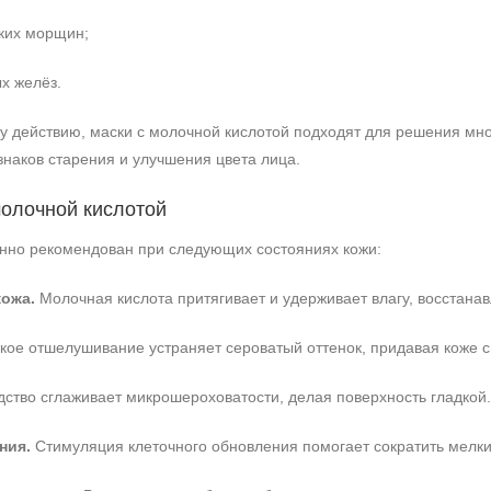
ких морщин;
х желёз.
 действию, маски с молочной кислотой подходят для решения множ
наков старения и улучшения цвета лица.
молочной кислотой
енно рекомендован при следующих состояниях кожи:
кожа.
Молочная кислота притягивает и удерживает влагу, восстанав
кое отшелушивание устраняет сероватый оттенок, придавая коже с
ство сглаживает микрошероховатости, делая поверхность гладкой.
ния.
Стимуляция клеточного обновления помогает сократить мелк