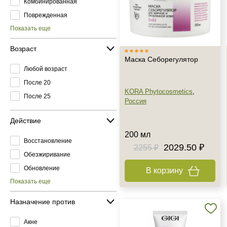
Комбинированная
Поврежденная
Показать еще
Возраст
Маска Себорегулятор
Любой возраст
После 20
KORA Phytocosmetics
,
После 25
Россия
Действие
200 мл
Восстановление
2029.50 ₽
2255 ₽
Обезжиривание
Обновление
В корзину
Показать еще
Назначение против
Акне