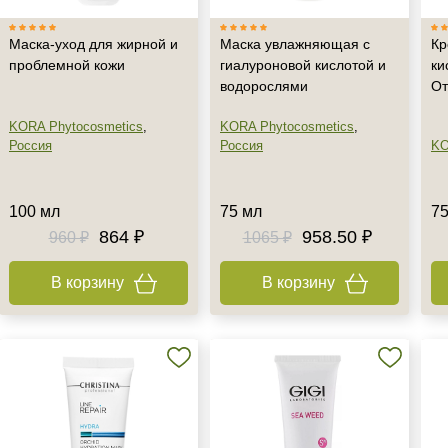
Маска-уход для жирной и
Маска увлажняющая с
Кр
проблемной кожи
гиалуроновой кислотой и
ки
водорослями
От
KORA Phytocosmetics
,
KORA Phytocosmetics
,
Россия
Россия
K
100 мл
75 мл
75
864 ₽
958.50 ₽
960 ₽
1065 ₽
В корзину
В корзину