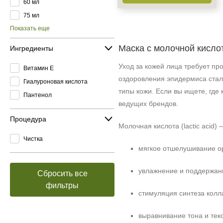
60 мл
75 мл
Показать еще
Маска с молочной кислот
Ингредиенты
Уход за кожей лица требует п
Витамин E
оздоровления эпидермиса стала
Гиалуроновая кислота
типы кожи. Если вы ищете, где
Пантенол
ведущих брендов.
Процедура
Молочная кислота (lactic acid
Чистка
мягкое отшелушивание ор
увлажнение и поддержан
Сбросить все
фильтры
стимуляция синтеза колл
выравнивание тона и тек