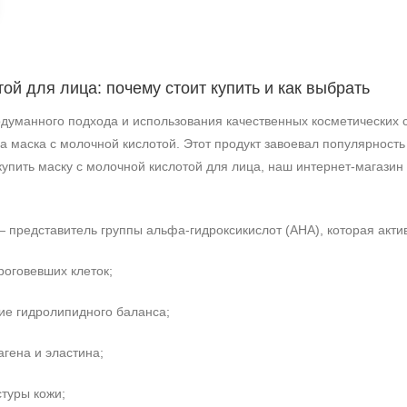
ой для лица: почему стоит купить и как выбрать
родуманного подхода и использования качественных косметических
 маска с молочной кислотой. Этот продукт завоевал популярность
 купить маску с молочной кислотой для лица, наш интернет‑магази
) — представитель группы альфа‑гидроксикислот (AHA), которая акт
оговевших клеток;
ие гидролипидного баланса;
+7 (495) 640-58-89
+7 (929) 933-09-89
агена и эластина;
стуры кожи;