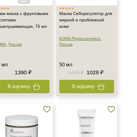
ем-маска с фруктовыми
Маска Себорегулятор для
слотами
жирной и проблемной
шелушивающая, 75 мл
кожи
KORA Phytocosmetics
,
ORA
,
Россия
Россия
 мл
50 мл
1390 ₽
1029 ₽
1470 ₽
В корзину
В корзину