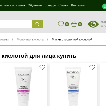
оставка и оплата
Обучение
Бренды
Статьи
Контакты
ста
0
0
вер
лотами
Молочная кислота
Маски с молочной кислотой
 кислотой для лица купить