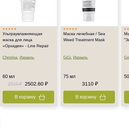
Ультраувлажняющая
Маска лечебная / Sea
Ма
маска для лица
Weed Treatment Mask
"З
«Орхидея» - Line Repair
Christina
,
Израиль
GiGi
,
Израиль
Gr
60 мл
75 мл
50
2502.60 ₽
3110 ₽
2910 ₽
В корзину
В корзину