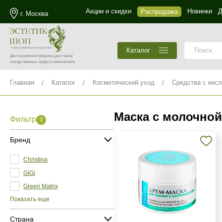
Акции и скидки
Новинки
Д
Распродажа
г. Москва
Каталог
Дистанционная продажа
(доставка)
лекарственных средств невозможна
Главная
Каталог
Косметический уход
Средства с кис
Маска с молочной
Фильтр
0
Бренд
Christina
GiGi
Green Matrix
Показать еще
Страна