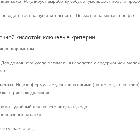
ная кожа.
Регулирует выработку себума, уменьшает поры и пред
роведите тест на чувствительность. Несмотря на мягкий профиль,
лочной кислотой: ключевые критерии
ующие параметры:
Для домашнего ухода оптимальны средства с содержанием молочн
роля.
ненты.
Ищите формулы с успокаивающими (пантенол, аллантоин) 
ижают риск раздражения.
рмат, удобный для вашего ритуала ухода:
тенсивного питания;
кого увлажнения;