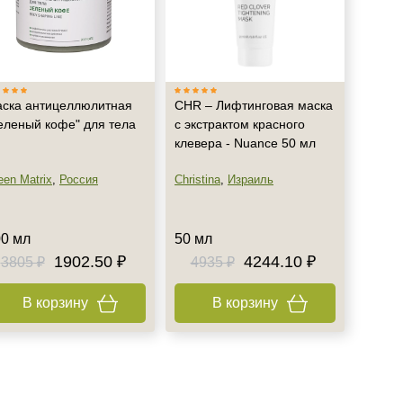
ска антицеллюлитная
CHR – Лифтинговая маска
еленый кофе" для тела
с экстрактом красного
клевера - Nuance 50 мл
een Matrix
,
Россия
Christina
,
Израиль
0 мл
50 мл
1902.50 ₽
4244.10 ₽
3805 ₽
4935 ₽
В корзину
В корзину