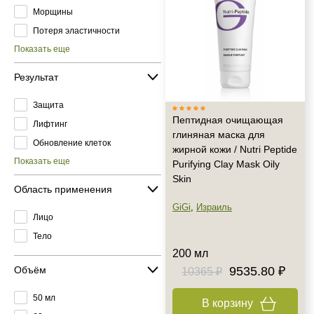
Морщины
Потеря эластичности
Показать еще
Результат
Защита
Пептидная очищающая
Лифтинг
глиняная маска для
Обновление клеток
жирной кожи / Nutri Peptide
Показать еще
Purifying Clay Mask Oily
Skin
Область применения
GiGi
,
Израиль
Лицо
Тело
200 мл
Объём
9535.80 ₽
10365 ₽
50 мл
В корзину